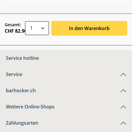
zentheme.component.product.quantitySele
Gesamt:
In den Warenkorb
CHF 82.90
Service hotline
Service
barhocker.ch
Weitere Online-Shops
Zahlungsarten