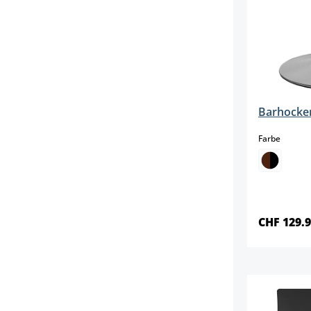
Barhocker
auswäh
Farbe
CHF 129.