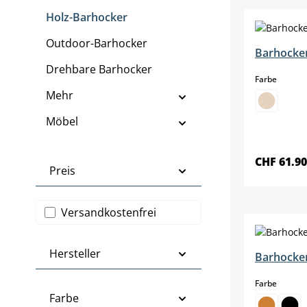
Holz-Barhocker
Outdoor-Barhocker
Barhocker
Drehbare Barhocker
auswäh
Farbe
Mehr
Möbel
CHF 61.9
Preis
Filter hinzufügen: Versandkostenfrei
Versandkostenfrei
Hersteller
Barhocke
auswäh
Farbe
Farbe