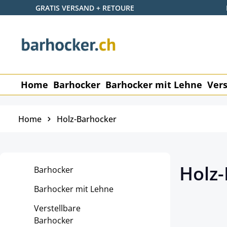
GRATIS VERSAND + RETOURE
 Hauptinhalt springen
Zur Suche springen
Zur Hauptnavigation springen
Home
Barhocker
Barhocker mit Lehne
Vers
Home
Holz-Barhocker
Holz
Barhocker
Barhocker mit Lehne
Verstellbare
Barhocker