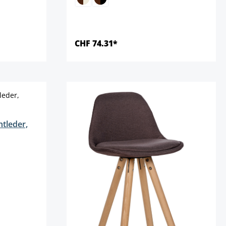
CHF 74.31*
Details
tleder,
eit nicht verfügbar.)