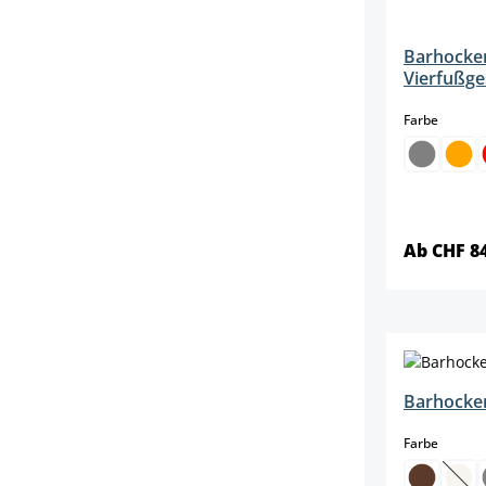
Barhocker
Vierfußge
auswäh
Farbe
Ab CHF 8
Barhocker
auswäh
Farbe