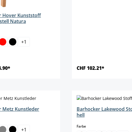
 Hover Kunststoff
stell Natura
len
+
1
4.90*
CHF 102.21*
Details
Details
 Metz Kunstleder
Barhocker Lakewood Stof
hell
len
auswählen
Farbe
+
1