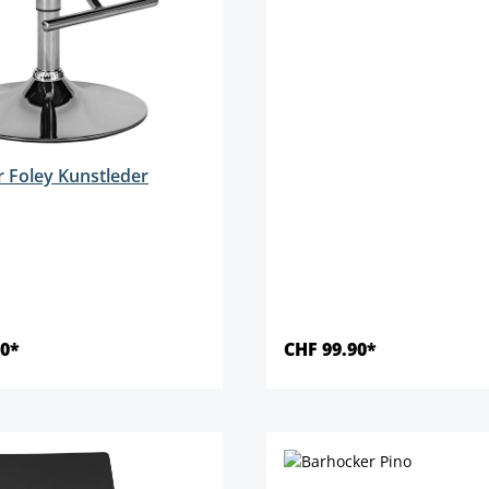
 Foley Kunstleder
len
90*
CHF 99.90*
Details
Details