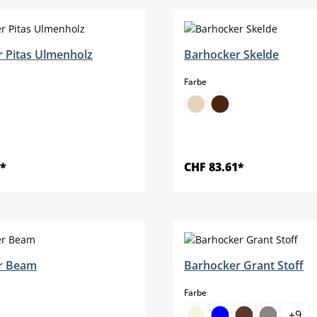
 Pitas Ulmenholz
Barhocker Skelde
len
auswählen
Farbe
0*
CHF 83.61*
Details
Details
r Beam
Barhocker Grant Stoff
len
auswählen
Farbe
+
9