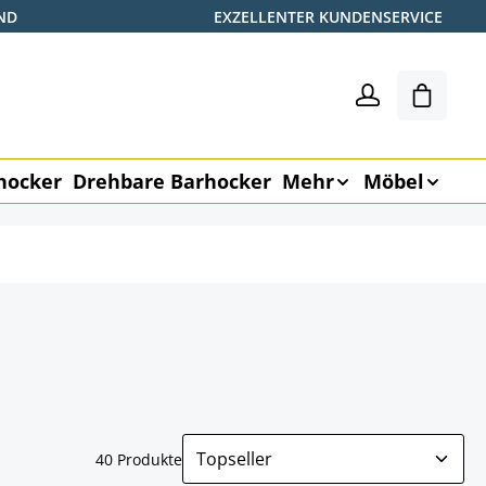
ND
EXZELLENTER KUNDENSERVICE
Shoppin
hocker
Drehbare Barhocker
Mehr
Möbel
40 Produkte