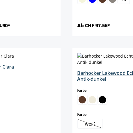
4.90*
Ab CHF 97.56*
Details
Details
 Clara
Barhocker Lakewood Ech
len
Antik-dunkel
auswählen
Farbe
auswählen
Farbe
weiß
(Diese Option ist zurz