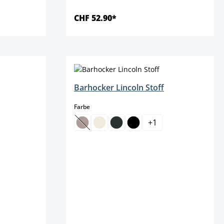
CHF 52.90*
Details
Barhocker Lincoln Stoff
auswählen
Farbe
+
1
(Diese Option ist zurzeit nicht verfügbar.)