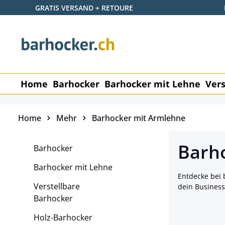
GRATIS VERSAND + RETOURE
 Hauptinhalt springen
Zur Suche springen
Zur Hauptnavigation springen
Home
Barhocker
Barhocker mit Lehne
Vers
Home
Mehr
Barhocker mit Armlehne
Barh
Barhocker
Barhocker mit Lehne
Entdecke bei 
Verstellbare
dein Business
Barhocker
Holz-Barhocker