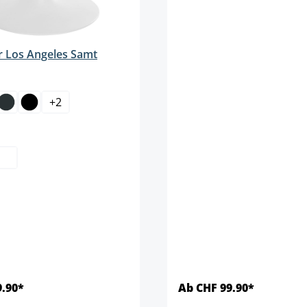
 Los Angeles Samt
len
+
2
auswählen
9.90*
Ab CHF 99.90*