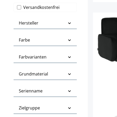
Filter hinzufügen: Versandkostenfrei
Versandkostenfrei
Hersteller
Farbe
Farbvarianten
Grundmaterial
Serienname
Zielgruppe