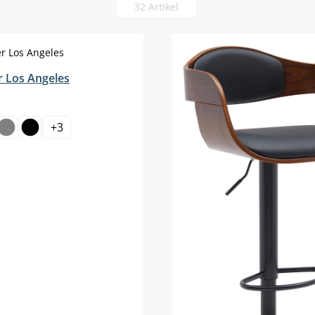
32 Artikel
 Los Angeles
len
+
3
auswählen