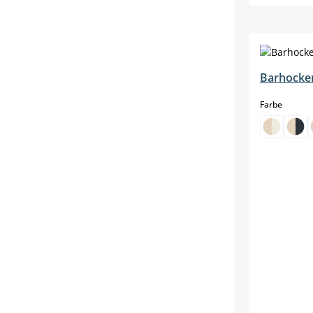
Barhocker
auswäh
Farbe