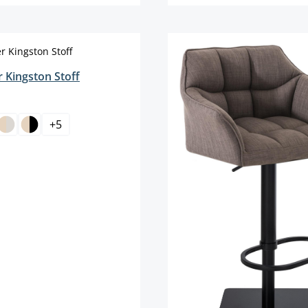
Details
Details
 Kingston Stoff
len
+
5