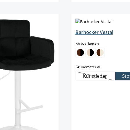
Details
Details
Barhocker Vestal
auswählen
Farbvarianten
auswählen
Grundmaterial
Kunstleder
Sto
(Diese Option ist 