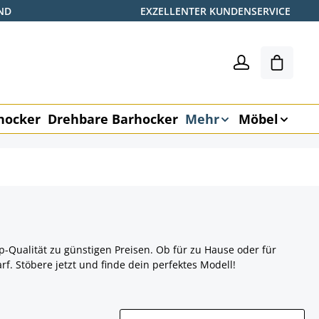
ND
EXZELLENTER KUNDENSERVICE
Warenk
hocker
Drehbare Barhocker
Mehr
Möbel
p-Qualität zu günstigen Preisen. Ob für zu Hause oder für
rf. Stöbere jetzt und finde dein perfektes Modell!