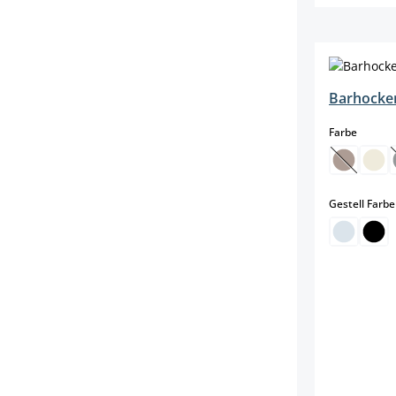
Barhocker
auswäh
Farbe
(Diese Op
Gestell Farbe