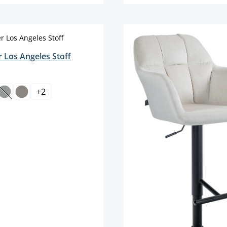
Details
Details
 Los Angeles Stoff
len
+
2
tion ist zurzeit nicht verfügbar.)
(Diese Option ist zurzeit nicht verfügbar.)
auswählen