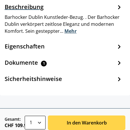
Beschreibung
Barhocker Dublin Kunstleder-Bezug. . Der Barhocker
Dublin verkörpert zeitlose Eleganz und modernen
Komfort. Sein gesteppter…
Mehr
Eigenschaften
Dokumente
1
Sicherheitshinweise
zentheme.component.product.quantitySele
Gesamt:
In den Warenkorb
CHF 109.90