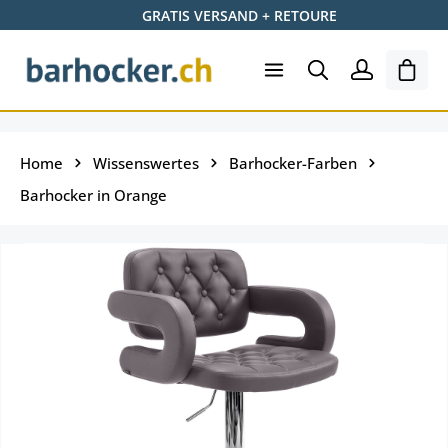
GRATIS VERSAND + RETOURE
Zum Hauptinhalt springen
Ware
Home
Wissenswertes
Barhocker-Farben
Barhocker in Orange