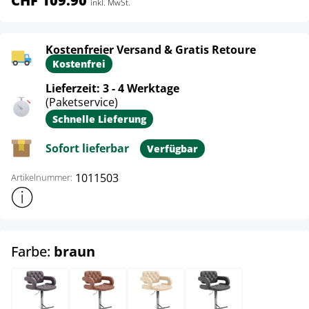
CHF 109.90
inkl. MwSt.
Kostenfreier Versand & Gratis Retoure
Kostenfrei
Lieferzeit: 3 - 4 Werktage
(Paketservice)
Schnelle Lieferung
Sofort lieferbar
Verfügbar
1011503
Artikelnummer:
Weitere Produktinformationen anzeigen
auswählen
Farbe:
braun
braun
cognac
creme
grau