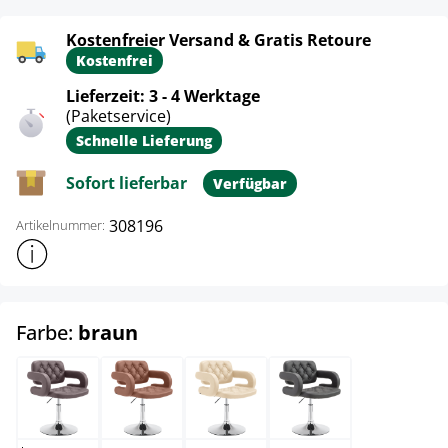
Kostenfreier Versand & Gratis Retoure
Kostenfrei
Lieferzeit: 3 - 4 Werktage
(Paketservice)
Schnelle Lieferung
Sofort lieferbar
Verfügbar
308196
Artikelnummer:
Weitere Produktinformationen anzeigen
auswählen
Farbe:
braun
braun
cognac
creme
grau