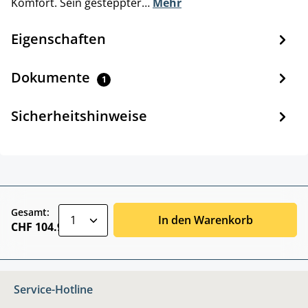
Komfort. Sein gesteppter…
Mehr
Eigenschaften
Dokumente
1
Sicherheitshinweise
zentheme.component.product.quantitySele
Gesamt:
In den Warenkorb
CHF 104.90
Service-Hotline