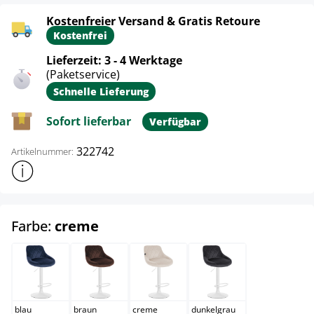
Kostenfreier Versand & Gratis Retoure
Kostenfrei
Lieferzeit: 3 - 4 Werktage
(Paketservice)
Schnelle Lieferung
Sofort lieferbar
Verfügbar
322742
Artikelnummer:
Weitere Produktinformationen anzeigen
auswählen
Farbe:
creme
blau
braun
creme
dunkelgrau
blau
braun
creme
dunkelgrau