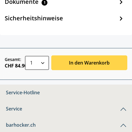
Dokumente
1
Sicherheitshinweise
zentheme.component.product.quantitySele
Gesamt:
In den Warenkorb
CHF 84.90
Service-Hotline
Service
barhocker.ch