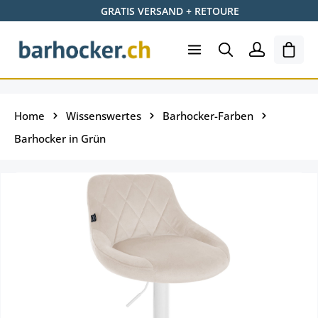
GRATIS VERSAND + RETOURE
Zum Hauptinhalt springen
Ware
Home
Wissenswertes
Barhocker-Farben
Barhocker in Grün