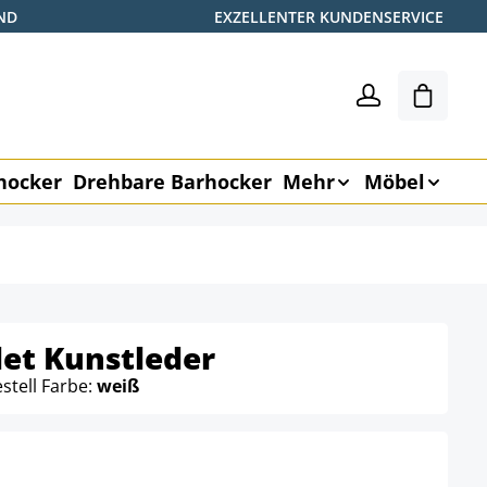
ND
EXZELLENTER KUNDENSERVICE
Warenk
hocker
Drehbare Barhocker
Mehr
Möbel
et Kunstleder
stell Farbe:
weiß