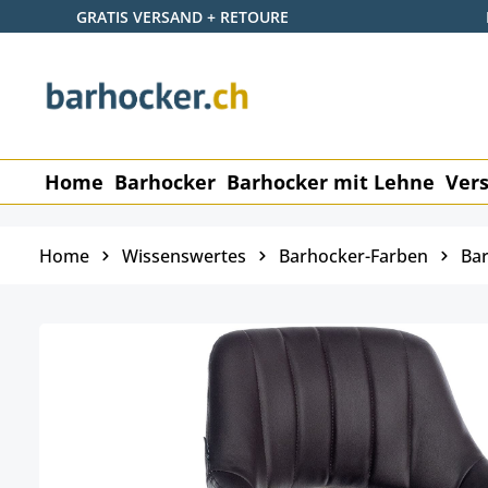
GRATIS VERSAND + RETOURE
 Hauptinhalt springen
Zur Suche springen
Zur Hauptnavigation springen
Home
Barhocker
Barhocker mit Lehne
Vers
Home
Wissenswertes
Barhocker-Farben
Ba