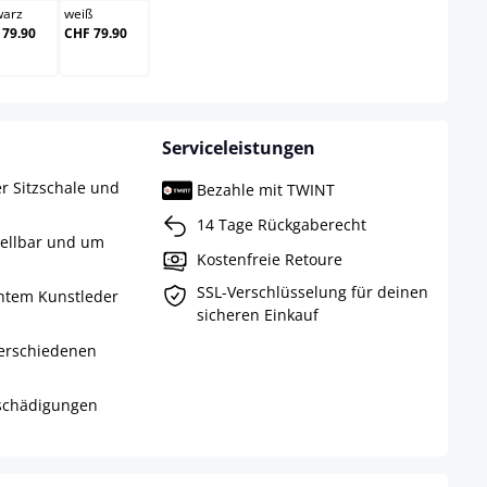
warz
weiß
 79.90
CHF 79.90
Serviceleistungen
r Sitzschale und
Bezahle mit TWINT
14 Tage Rückgaberecht
tellbar und um
Kostenfreie Retoure
SSL-Verschlüsselung für deinen
chtem Kunstleder
sicheren Einkauf
 verschiedenen
schädigungen