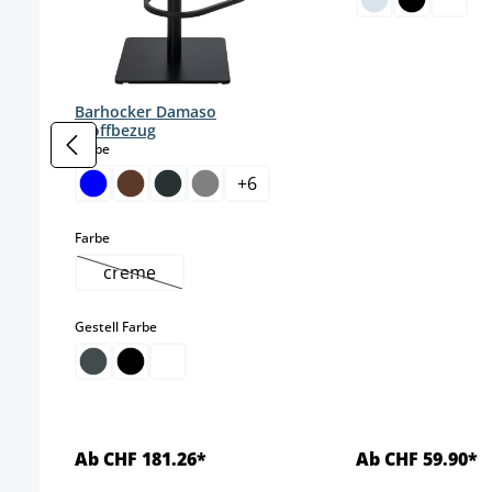
Barhocker Damaso
Stoffbezug
auswählen
Farbe
+
6
auswählen
Farbe
creme
(Diese Option ist zurzeit nicht verfügbar.)
auswählen
Gestell Farbe
Ab CHF 181.26*
Ab CHF 59.90*