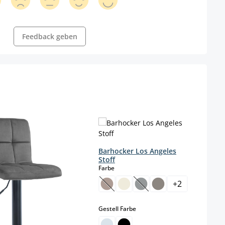
Feedback geben
Barhocker Los Angeles
Stoff
auswählen
Farbe
+
2
(Diese Option ist zurzeit nicht verf
(Diese Option ist zurzeit 
auswählen
Gestell Farbe