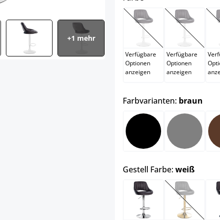
braun
creme
(Diese Option ist zurzei
(Diese Opti
+1 mehr
Verfügbare
Verfügbare
Ver
Optionen
Optionen
Opt
anzeigen
anzeigen
anz
aus
Farbvarianten:
braun
schwarz
grau
auswä
Gestell Farbe:
weiß
chrom
gold
(Diese Opti