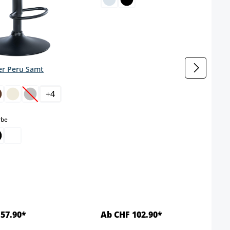
er Peru Samt
wählen
+
4
(Diese Option ist zurzeit nicht verfügbar.)
auswählen
rbe
57.90*
Ab CHF 102.90*