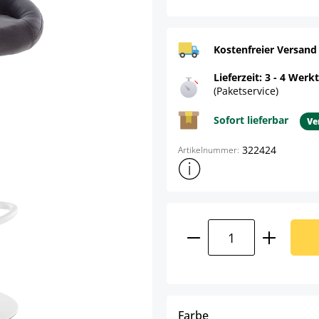
Kostenfreier Versand
Lieferzeit: 3 - 4 Werk
(Paketservice)
Sofort lieferbar
Ve
322424
Artikelnummer:
Weitere Produktinformatione
Produkt Anzahl: G
auswählen
Farbe