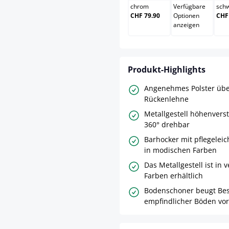
chrom
Verfügbare
sch
CHF 79.90
Optionen
CHF
anzeigen
Produkt-Highlights
Angenehmes Polster übe
Rückenlehne
Metallgestell höhenvers
360° drehbar
Barhocker mit pflegelei
in modischen Farben
Das Metallgestell ist in
Farben erhältlich
Bodenschoner beugt Be
empfindlicher Böden vor