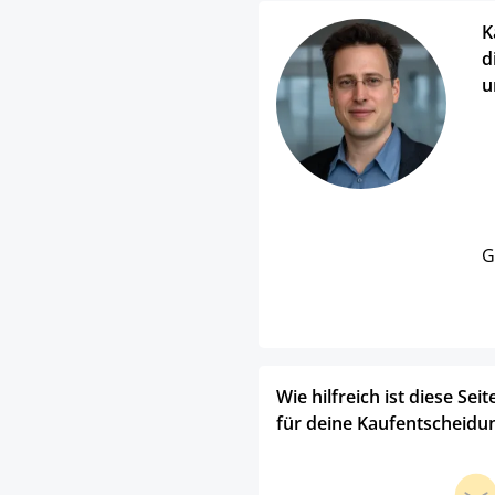
K
d
u
G
Wie hilfreich ist diese Seit
für deine Kaufentscheidu