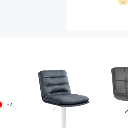
+
2
len