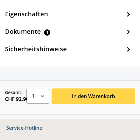
Eigenschaften
Dokumente
1
Sicherheitshinweise
zentheme.component.product.quantitySele
Gesamt:
In den Warenkorb
CHF 92.90
Service-Hotline