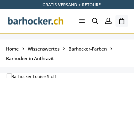
GRATIS VERSAND + RETOURE
Zum Hauptinhalt springen
Ware
Home
Wissenswertes
Barhocker-Farben
Barhocker in Anthrazit