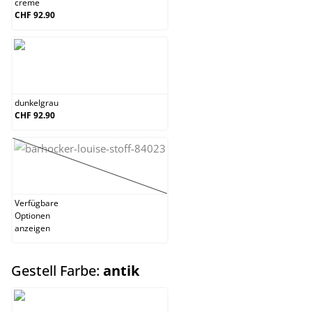
creme
CHF 92.90
dunkelgrau
dunkelgrau
CHF 92.90
hellgrau
(Diese Option ist zurzeit nicht verfügbar.)
Verfügbare
Optionen
anzeigen
auswählen
Gestell Farbe:
antik