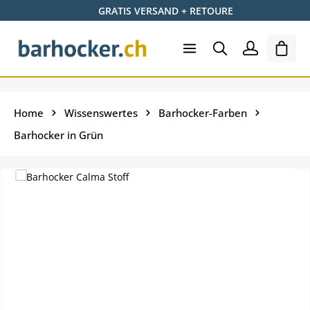
GRATIS VERSAND + RETOURE
Zum Hauptinhalt springen
Ware
Home
Wissenswertes
Barhocker-Farben
Barhocker in Grün