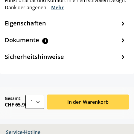
Funktionalität und Komfort in einem stilvollen Design.
Dank der angeneh…
Mehr
Eigenschaften
Dokumente
1
Sicherheitshinweise
zentheme.component.product.quantitySele
Gesamt:
In den Warenkorb
CHF 65.90
Service-Hotline