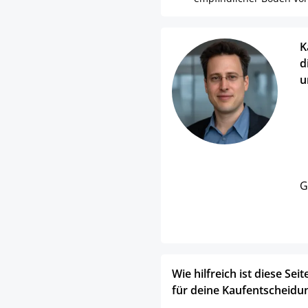
K
d
u
G
Wie hilfreich ist diese Seit
für deine Kaufentscheidu