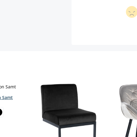
n Samt
len