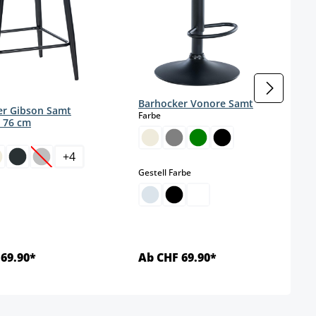
Barhocker Vonore Samt
er Gibson Samt
auswählen
Farbe
 76 cm
wählen
+
4
(This option is currently unavailable.)
auswählen
Gestell Farbe
69.90*
Ab CHF 69.90*
Details
Details