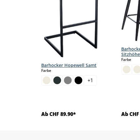
Barhock
Sitzhöhe
aus
Farbe
Barhocker Hopewell Samt
auswählen
Farbe
+
1
Ab CHF 89.90*
Ab CHF 
ls
Details