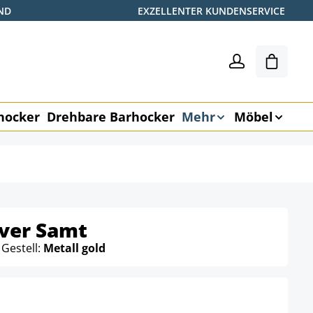
ND
EXZELLENTER KUNDENSERVICE
Warenk
hocker
Drehbare Barhocker
Mehr
Möbel
ver Samt
 Gestell:
Metall gold