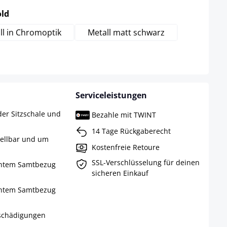
auswählen
old
ll in Chromoptik
Metall matt schwarz
Serviceleistungen
er Sitzschale und
Bezahle mit TWINT
14 Tage Rückgaberecht
tellbar und um
Kostenfreie Retoure
SSL-Verschlüsselung für deinen
ichtem Samtbezug
sicheren Einkauf
ichtem Samtbezug
schädigungen