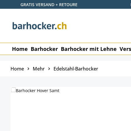
GRATIS VERSAND + RETOURE
p to main content
Skip to search
Skip to main navigation
Home
Barhocker
Barhocker mit Lehne
Vers
Home
Mehr
Edelstahl-Barhocker