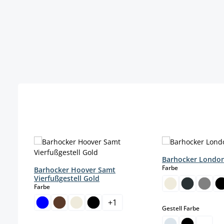
Skip product gallery
Barhocker Londo
auswählen
Farbe
Barhocker Hoover Samt
Vierfußgestell Gold
auswählen
Farbe
+
1
auswäh
Gestell Farbe