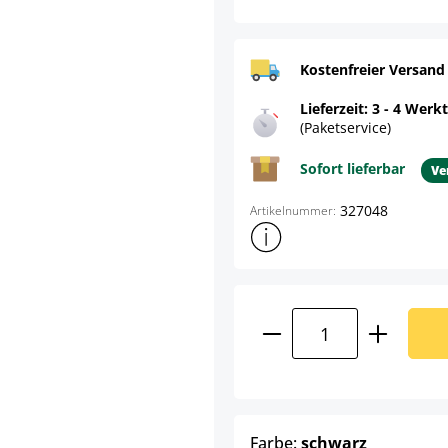
Kostenfreier Versand
Lieferzeit: 3 - 4 Werk
(Paketservice)
Sofort lieferbar
Ve
327048
Artikelnummer:
Weitere Produktinformatione
Product Quantity:
auswähle
Farbe:
schwarz