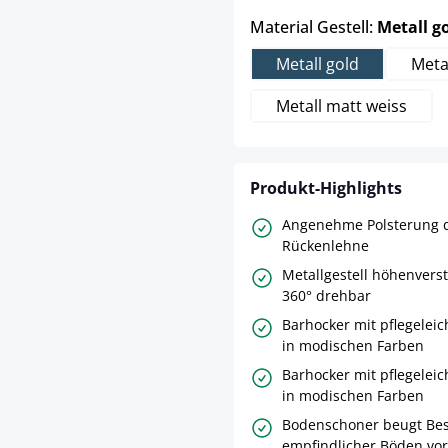
Material Gestell:
Metall g
Metall gold
Meta
Metall matt weiss
Produkt-Highlights
Angenehme Polsterung d
Rückenlehne
Metallgestell höhenvers
360° drehbar
Barhocker mit pflegele
in modischen Farben
Barhocker mit pflegele
in modischen Farben
Bodenschoner beugt Be
empfindlicher Böden vor