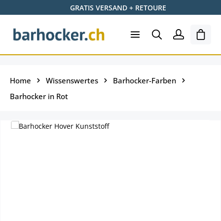
GRATIS VERSAND + RETOURE
Zum Hauptinhalt springen
Ware
Home
Wissenswertes
Barhocker-Farben
Barhocker in Rot