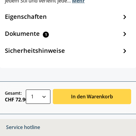
jedem Stil und verleiht jede…
Mehr
Eigenschaften
Dokumente
1
Sicherheitshinweise
zentheme.component.product.quantitySele
Gesamt:
In den Warenkorb
CHF 72.90
Service hotline