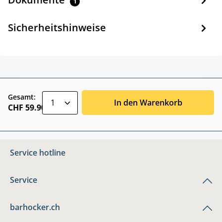
1
Sicherheitshinweise
zentheme.component.product.quantitySele
Gesamt:
In den Warenkorb
CHF 59.90
Service hotline
Service
barhocker.ch