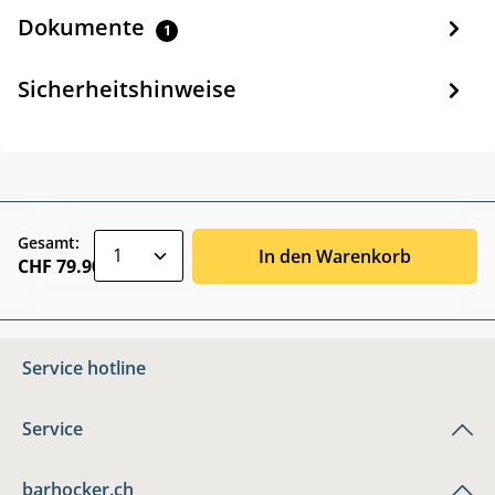
Dokumente
1
Sicherheitshinweise
zentheme.component.product.quantitySele
Gesamt:
In den Warenkorb
CHF 79.90
Service hotline
Service
barhocker.ch