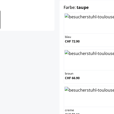
auswählen
Farbe:
taupe
bla
blau
CHF 72.90
bra
braun
CHF 66.90
cre
creme