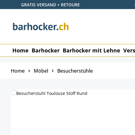
GRATIS VERSAND + RETOURE
 Hauptinhalt springen
Zur Suche springen
Zur Hauptnavigation springen
Home
Barhocker
Barhocker mit Lehne
Vers
Home
Möbel
Besucherstühle