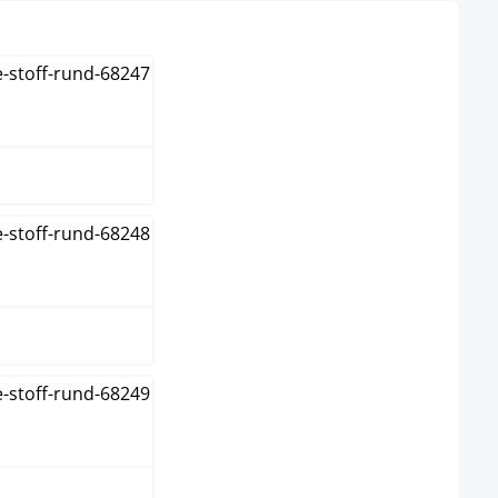
u
un
me