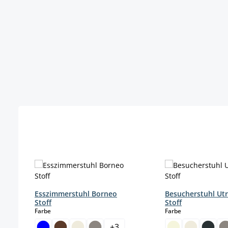
Produktgalerie überspringen
Esszimmerstuhl Borneo
Besucherstuhl Ut
Stoff
Stoff
auswählen
auswählen
Farbe
Farbe
+
3