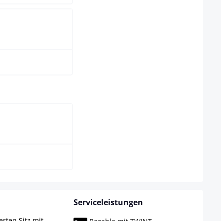
pe
wählen
ura
Serviceleistungen
rten Sitz mit