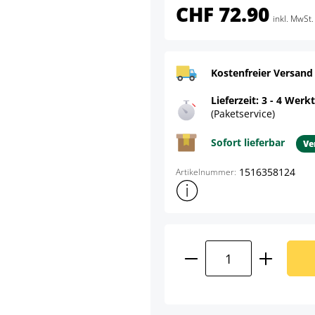
CHF 72.90
inkl. MwSt.
Kostenfreier Versand
Lieferzeit: 3 - 4 Werk
(Paketservice)
Sofort lieferbar
Ve
1516358124
Artikelnummer:
Weitere Produktinformatione
Produkt Anzahl: G