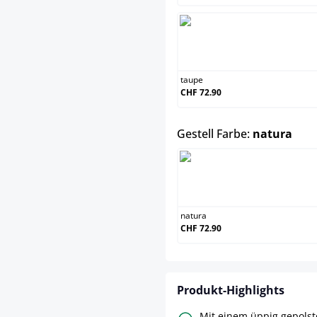
tau
taupe
CHF 72.90
aus
Gestell Farbe:
natura
nat
natura
CHF 72.90
Produkt-Highlights
Mit einem üppig gepolste