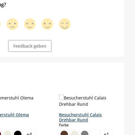
ng?
Feedback geben
erstuhl Olema
Besucherstuhl Calais
Drehbar Rund
wählen
auswählen
Farbe
+
4
+
1