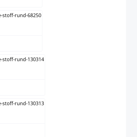
kelgrau
u
ün