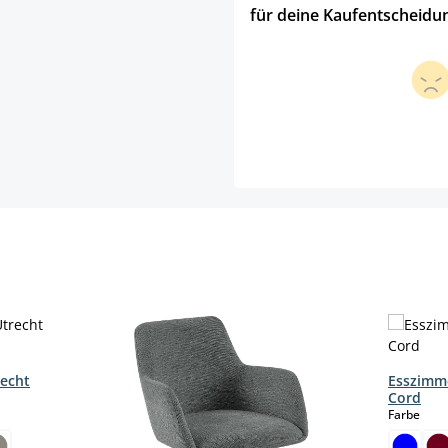
für deine Kaufentscheidu
recht
Esszimm
Cord
aus
Farbe