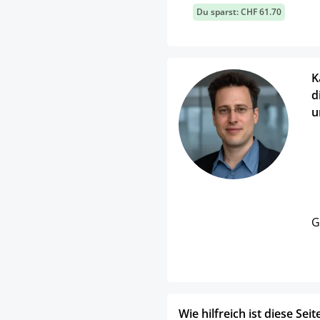
Du sparst: CHF 61.70
K
d
u
G
Wie hilfreich ist diese Seit