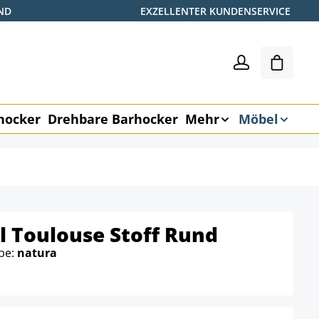
ND
EXZELLENTER KUNDENSERVICE
Warenk
hocker
Drehbare Barhocker
Mehr
Möbel
l Toulouse Stoff Rund
rbe:
natura