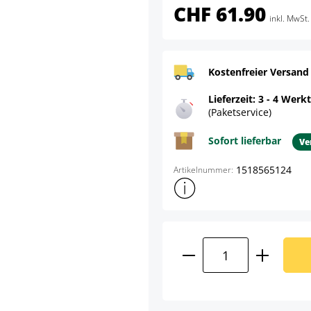
CHF 61.90
inkl. MwSt.
Kostenfreier Versand
Lieferzeit: 3 - 4 Werk
(Paketservice)
Sofort lieferbar
Ve
1518565124
Artikelnummer:
Weitere Produktinformatione
Produkt Anzahl: G