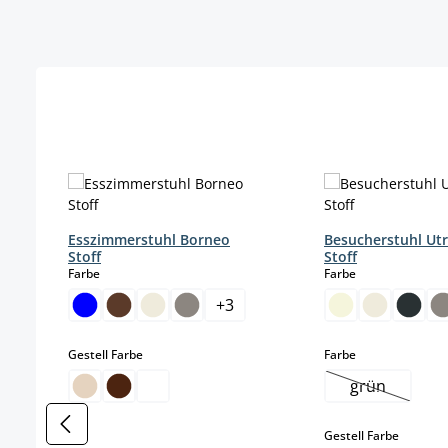
Produktgalerie überspringen
Esszimmerstuhl Borneo
Besucherstuhl Ut
Stoff
Stoff
auswählen
auswählen
Farbe
Farbe
+
3
auswählen
auswählen
Gestell Farbe
Farbe
grün
(Diese Optio
auswäh
Gestell Farbe