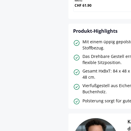
weiß
CHF 61.90
Produkt-Highlights
Mit einem üppig gepolste
Stoffbezug.
Das Drehbare Gestell er
flexible Sitzposition.
Gesamt HxBxT: 84 x 48 x 
48 cm.
Vierfußgestell aus Eiche
Buchenholz.
Polsterung sorgt für gute
K
d