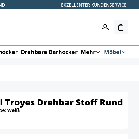
ND
EXZELLENTER KUNDENSERVICE
Shoppin
hocker
Drehbare Barhocker
Mehr
Möbel
 Troyes Drehbar Stoff Rund
rbe:
weiß