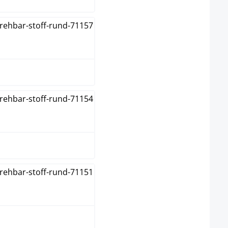
dunkelgrau
grau
grün