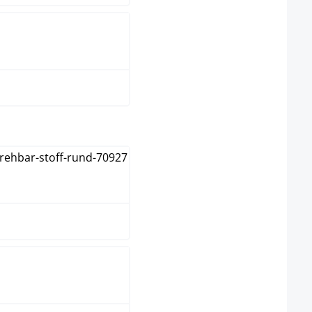
taupe
hlen
natura
weiß