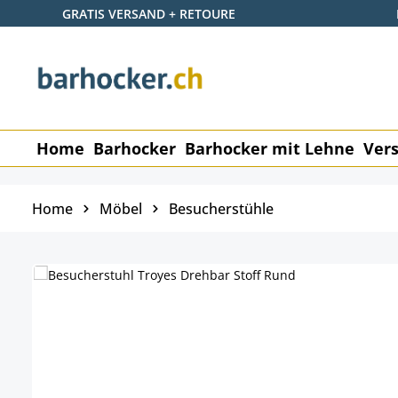
GRATIS VERSAND + RETOURE
 Hauptinhalt springen
Zur Suche springen
Zur Hauptnavigation springen
Home
Barhocker
Barhocker mit Lehne
Vers
Home
Möbel
Besucherstühle