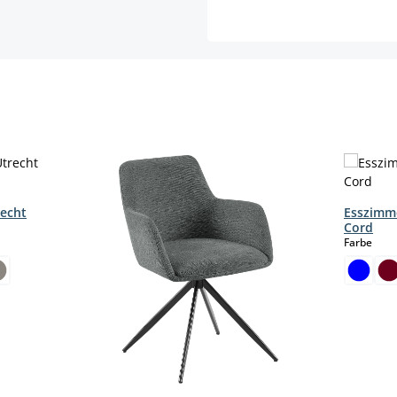
recht
Esszimm
Cord
aus
Farbe
n ist zurzeit nicht verfügbar.)
len