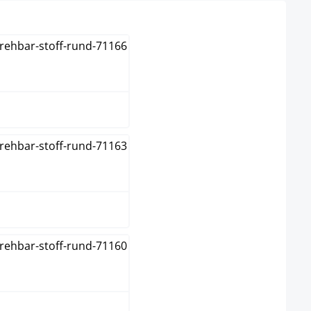
blau
braun
creme