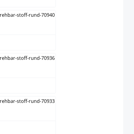
dunkelgrau
grau
grün