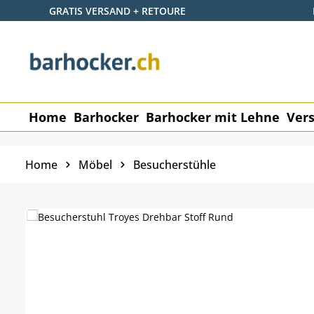
GRATIS VERSAND + RETOURE
 Hauptinhalt springen
Zur Suche springen
Zur Hauptnavigation springen
Home
Barhocker
Barhocker mit Lehne
Vers
Home
Möbel
Besucherstühle