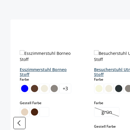
Produktgalerie überspringen
Esszimmerstuhl Borneo
Besucherstuhl Ut
Stoff
Stoff
auswählen
auswählen
Farbe
Farbe
+
3
auswählen
auswählen
Gestell Farbe
Farbe
grün
(Diese Optio
auswäh
Gestell Farbe