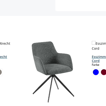
recht
Esszimm
Cord
aus
Farbe
n ist zurzeit nicht verfügbar.)
len