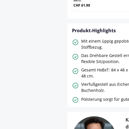
weiß
CHF 61.90
Produkt-Highlights
Mit einem üppig gepolste
Stoffbezug.
Das Drehbare Gestell er
flexible Sitzposition.
Gesamt HxBxT: 84 x 48 x 
48 cm.
Vierfußgestell aus Eiche
Buchenholz.
Polsterung sorgt für gute
K
d