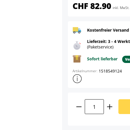
CHF 82.90
inkl. MwSt.
Kostenfreier Versand
Lieferzeit: 3 - 4 Werk
(Paketservice)
Sofort lieferbar
Ve
1518549124
Artikelnummer:
Weitere Produktinformatione
Produkt Anzahl: G