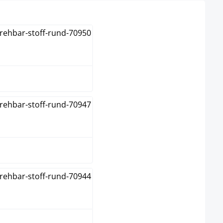
blau
braun
creme