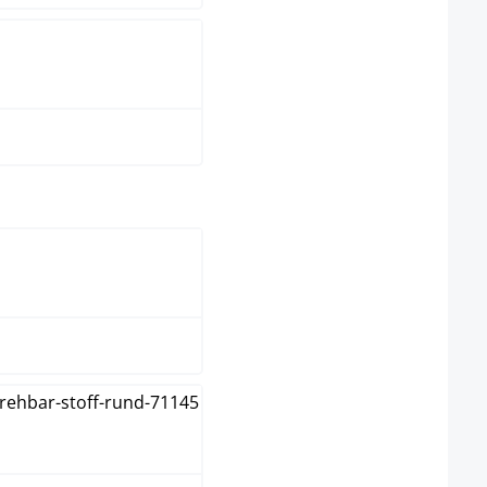
taupe
wählen
natura
weiß