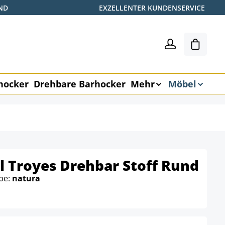
ND
EXZELLENTER KUNDENSERVICE
Warenk
hocker
Drehbare Barhocker
Mehr
Möbel
 Troyes Drehbar Stoff Rund
rbe:
natura