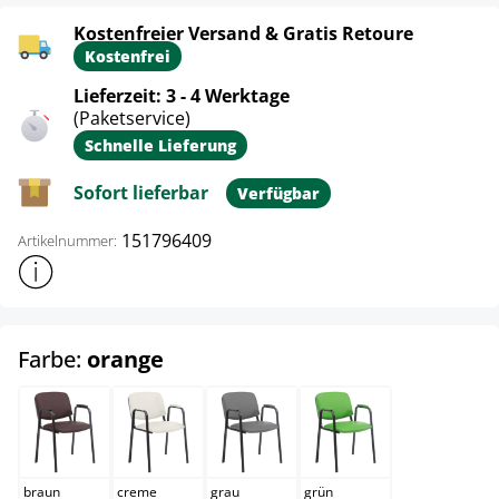
Kostenfreier Versand & Gratis Retoure
Kostenfrei
Lieferzeit: 3 - 4 Werktage
(Paketservice)
Schnelle Lieferung
Sofort lieferbar
Verfügbar
151796409
Artikelnummer:
Weitere Produktinformationen anzeigen
auswählen
Farbe:
orange
braun
creme
grau
grün
braun
creme
grau
grün