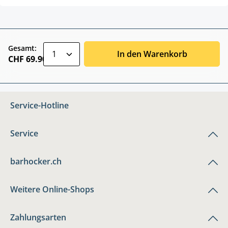
zentheme.component.product.quantitySele
Gesamt:
In den Warenkorb
CHF 69.90
Service-Hotline
Service
barhocker.ch
Weitere Online-Shops
Zahlungsarten