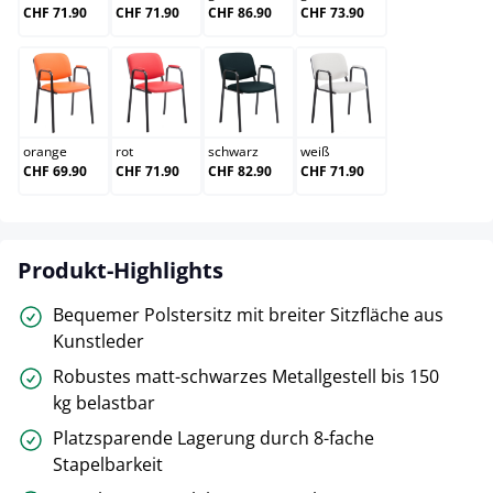
CHF 71.90
CHF 71.90
CHF 86.90
CHF 73.90
orange
rot
schwarz
weiß
orange
rot
schwarz
weiß
CHF 69.90
CHF 71.90
CHF 82.90
CHF 71.90
Produkt-Highlights
Bequemer Polstersitz mit breiter Sitzfläche aus
Kunstleder
Robustes matt-schwarzes Metallgestell bis 150
kg belastbar
Platzsparende Lagerung durch 8-fache
Stapelbarkeit