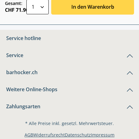
zentheme.component.product.quantitySele
Gesamt:
In den Warenkorb
CHF 71.90
Service hotline
Service
barhocker.ch
Weitere Online-Shops
Zahlungsarten
* Alle Preise inkl. gesetzl. Mehrwertsteuer.
AGB
Widerrufsrecht
Datenschutz
Impressum