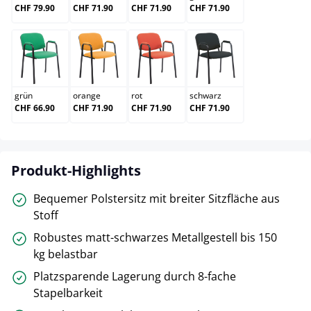
CHF 79.90
CHF 71.90
CHF 71.90
CHF 71.90
grün
orange
rot
schwarz
grün
orange
rot
schwarz
CHF 66.90
CHF 71.90
CHF 71.90
CHF 71.90
Produkt-Highlights
Bequemer Polstersitz mit breiter Sitzfläche aus
Stoff
Robustes matt-schwarzes Metallgestell bis 150
kg belastbar
Platzsparende Lagerung durch 8-fache
Stapelbarkeit