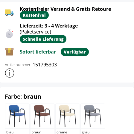
Kostenfreier Versand & Gratis Retoure
Kostenfrei
Lieferzeit: 3 - 4 Werktage
(Paketservice)
Schnelle Lieferung
Sofort lieferbar
Verfügbar
151795303
Artikelnummer:
Weitere Produktinformationen anzeigen
auswählen
Farbe:
braun
blau
braun
creme
grau
blau
braun
creme
grau