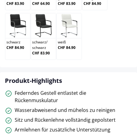
CHF 83.90
CHF 64.90
CHF 83.90
CHF 84.90
schwarz
schwarz/schwarz
weiß
schwarz
schwarz
/
weiß
CHF 84.90
schwarz
CHF 84.90
CHF 83.90
Produkt-Highlights
Federndes Gestell entlastet die
Rückenmuskulatur
Wasserabweisend und mühelos zu reinigen
Sitz und Rückenlehne vollständig gepolstert
Armlehnen für zusätzliche Unterstützung