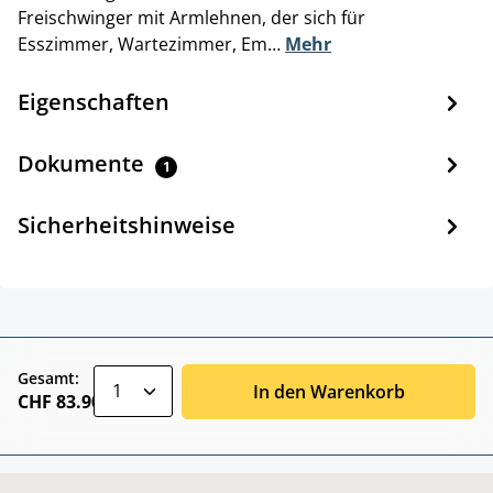
Freischwinger mit Armlehnen, der sich für
Esszimmer, Wartezimmer, Em…
Mehr
Eigenschaften
Dokumente
1
Sicherheitshinweise
zentheme.component.product.quantitySele
Gesamt:
In den Warenkorb
CHF 83.90