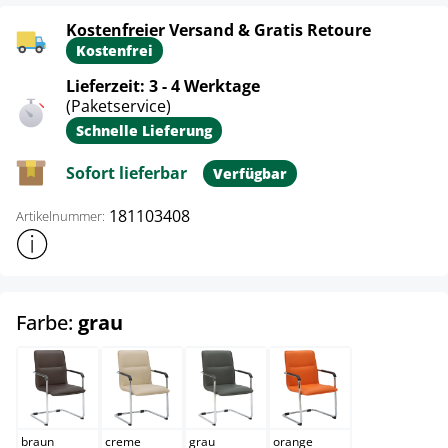
Kostenfreier Versand & Gratis Retoure
Kostenfrei
Lieferzeit: 3 - 4 Werktage
(Paketservice)
Schnelle Lieferung
Sofort lieferbar
Verfügbar
181103408
Artikelnummer:
Weitere Produktinformationen anzeigen
auswählen
Farbe:
grau
braun
creme
grau
orange
braun
creme
grau
orange