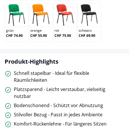
grün
orange
rot
schwarz
grün
orange
rot
schwarz
CHF 74.90
CHF 55.90
CHF 75.90
CHF 69.90
Produkt-Highlights
Schnell stapelbar - Ideal für flexible
Räumlichkeiten
Platzsparend - Leicht verstaubar, vielseitig
nutzbar
Bodenschonend - Schützt vor Abnutzung
Stilvoller Bezug - Passt in jedes Ambiente
Komfort-Rückenlehne - Für längeres Sitzen