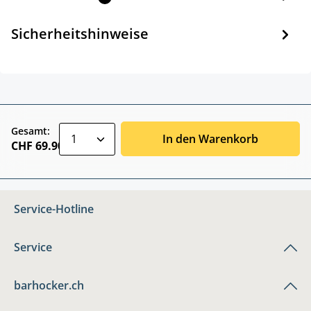
Sicherheitshinweise
zentheme.component.product.quantitySele
Gesamt:
In den Warenkorb
CHF 69.90
Service-Hotline
Service
barhocker.ch