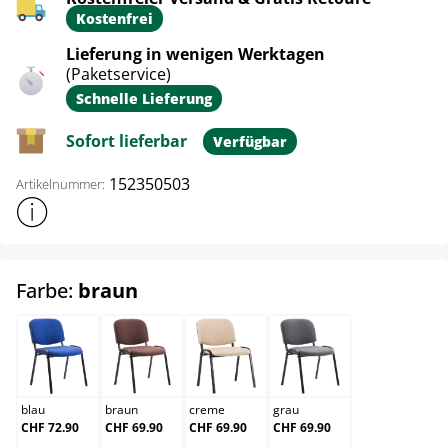
Kostenfrei
Lieferung in wenigen Werktagen
(Paketservice)
Schnelle Lieferung
Sofort lieferbar
Verfügbar
152350503
Artikelnummer:
Weitere Produktinformationen anzeigen
auswählen
Farbe:
braun
blau
braun
creme
grau
blau
braun
creme
grau
CHF 72.90
CHF 69.90
CHF 69.90
CHF 69.90