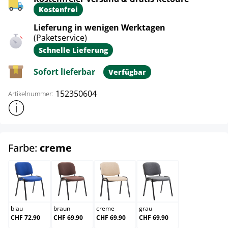
Kostenfrei
Lieferung in wenigen Werktagen
(Paketservice)
Schnelle Lieferung
Sofort lieferbar
Verfügbar
152350604
Artikelnummer:
Weitere Produktinformationen anzeigen
auswählen
Farbe:
creme
blau
braun
creme
grau
blau
braun
creme
grau
CHF 72.90
CHF 69.90
CHF 69.90
CHF 69.90