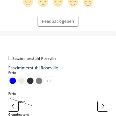
Feedback geben
Produktgalerie überspringen
Esszimmerstuhl Roseville
auswählen
Farbe
+
1
auswählen
Farbe
braun
(Diese Option ist zurzeit nicht verfügbar.)
auswählen
Grundmaterial