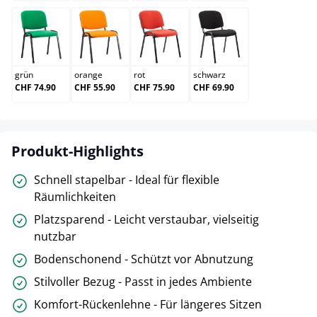
grün
orange
rot
schwarz
grün
orange
rot
schwarz
CHF 74.90
CHF 55.90
CHF 75.90
CHF 69.90
Produkt-Highlights
Schnell stapelbar - Ideal für flexible
Räumlichkeiten
Platzsparend - Leicht verstaubar, vielseitig
nutzbar
Bodenschonend - Schützt vor Abnutzung
Stilvoller Bezug - Passt in jedes Ambiente
Komfort-Rückenlehne - Für längeres Sitzen