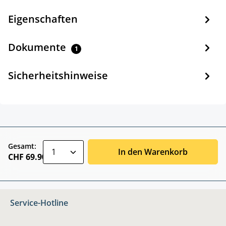
Eigenschaften
Dokumente
1
Sicherheitshinweise
zentheme.component.product.quantitySele
Gesamt:
In den Warenkorb
CHF 69.90
Service-Hotline