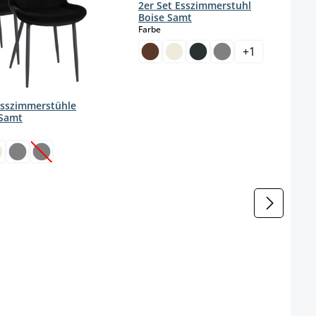
2er Set Esszimmerstuhl
Boise Samt
auswählen
Farbe
+
1
Esszimmerstühle
 Samt
wählen
(Diese Option ist zurzeit nicht verfügbar.)