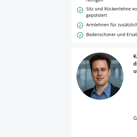
Sitz und Rückenlehne vo
gepolstert
Armlehnen für zusätzlic
Bodenschoner und Ersatz
K
d
u
G