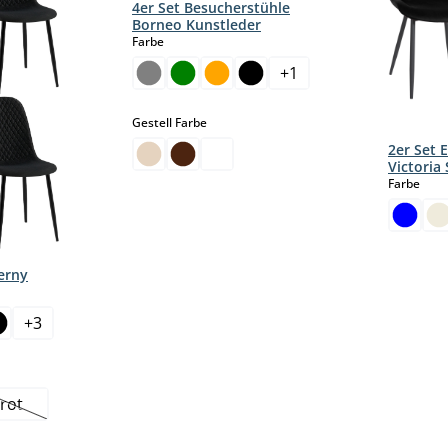
4er Set Besucherstühle
Borneo Kunstleder
auswählen
Farbe
+
1
auswählen
Gestell Farbe
2er Set 
Victoria
aus
Farbe
verny
+
3
 Option ist zurzeit nicht verfügbar.)
rot
on ist zurzeit nicht verfügbar.)
(Diese Option ist zurzeit nicht verfügbar.)