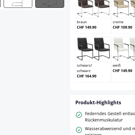
braun
cr
braun
creme
CHF 149.90
CHF 109.90
schwarz/schwarz
we
schwarz
/
weiß
schwarz
CHF 149.90
CHF 164.90
Produkt-Highlights
Federndes Gestell entlas
Rückenmuskulatur
Wasserabweisend und m
reinigen