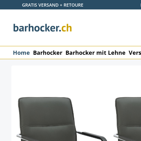
GRATIS VERSAND + RETOURE
 Hauptinhalt springen
Zur Suche springen
Zur Hauptnavigation springen
Home
Barhocker
Barhocker mit Lehne
Vers