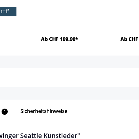
hlen
Stoff
Ab CHF 199.90*
Ab CHF 
ls
Details
Sicherheitshinweise
1
inger Seattle Kunstleder"