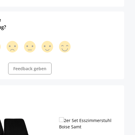
e
ng?
Feedback geben