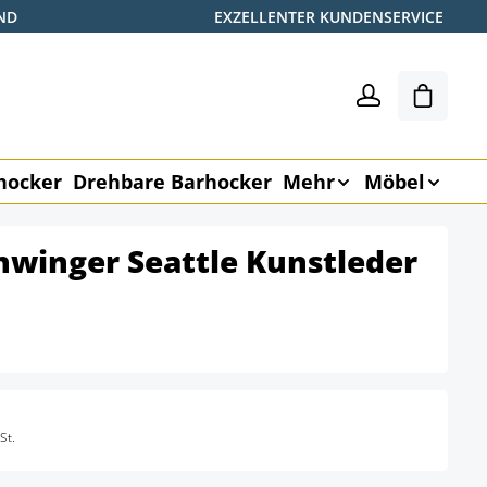
ND
EXZELLENTER KUNDENSERVICE
Warenk
hocker
Drehbare Barhocker
Mehr
Möbel
chwinger Seattle Kunstleder
St.