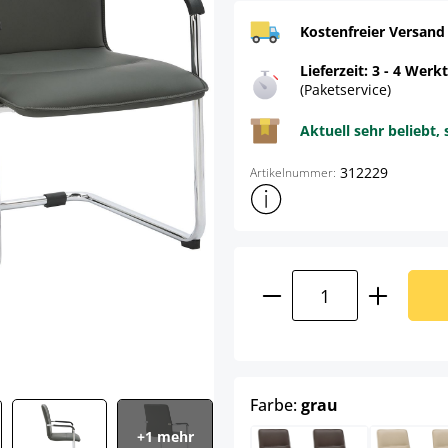
Kostenfreier Versand
Lieferzeit: 3 - 4 Werk
(Paketservice)
Aktuell sehr beliebt, 
312229
Artikelnummer:
Weitere Produktinformatione
Produkt Anzahl: G
auswählen
Farbe:
grau
+1 mehr