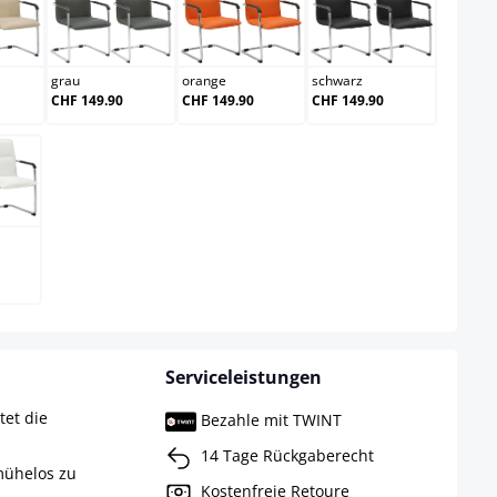
eme
grau
orange
schwarz
grau
orange
schwarz
CHF 149.90
CHF 149.90
CHF 149.90
iß
Serviceleistungen
tet die
Bezahle mit TWINT
14 Tage Rückgaberecht
ühelos zu
Kostenfreie Retoure