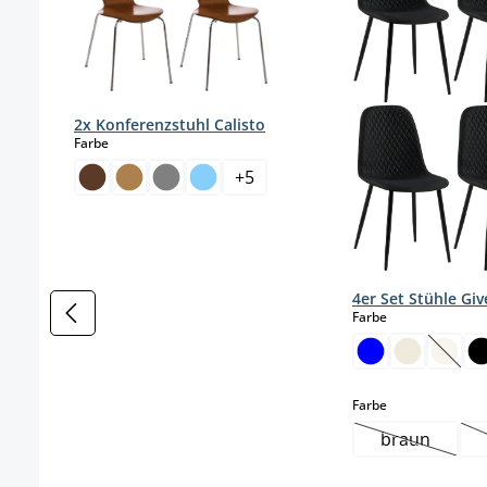
2x Konferenzstuhl Calisto
auswählen
Farbe
+
5
4er Set Stühle Gi
auswählen
Farbe
(Diese
auswählen
Farbe
braun
(Diese Opti