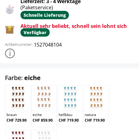
Lieferzeit: 3 - 4 Werktage
(Paketservice)
Schnelle Lieferung
Aktuell sehr beliebt, schnell sein lohnt sich
Verfügbar
1527048104
Artikelnummer:
Weitere Produktinformationen anzeigen
auswählen
Farbe:
eiche
braun
eiche
hellblau
natura
braun
eiche
hellblau
natura
CHF 729.90
CHF 859.90
CHF 719.90
CHF 719.90