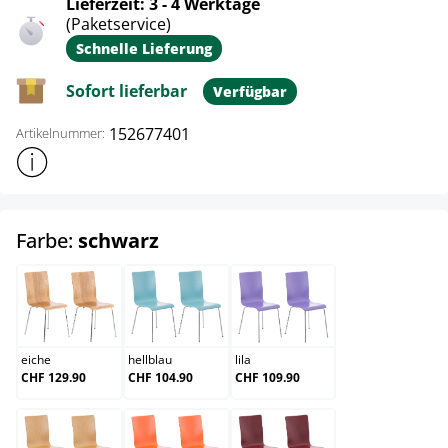
Lieferzeit: 3 - 4 Werktage
(Paketservice)
Schnelle Lieferung
Sofort lieferbar
Verfügbar
152677401
Artikelnummer:
Weitere Produktinformationen anzeigen
auswählen
Farbe:
schwarz
eiche
hellblau
lila
eiche
hellblau
lila
CHF 129.90
CHF 104.90
CHF 109.90