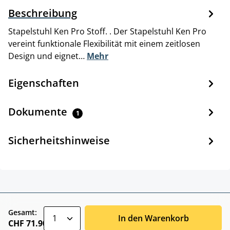
Beschreibung
Stapelstuhl Ken Pro Stoff. . Der Stapelstuhl Ken Pro
vereint funktionale Flexibilität mit einem zeitlosen
Design und eignet…
Mehr
Eigenschaften
Dokumente
1
Sicherheitshinweise
zentheme.component.product.quantitySele
Gesamt:
In den Warenkorb
CHF 71.90