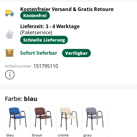
Kostenfreier Versand & Gratis Retoure
Kostenfrei
Lieferzeit: 3 - 4 Werktage
(Paketservice)
Schnelle Lieferung
Sofort lieferbar
Verfügbar
151795110
Artikelnummer:
Weitere Produktinformationen anzeigen
auswählen
Farbe:
blau
blau
braun
creme
grau
blau
braun
creme
grau