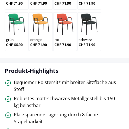
CHF 71.90
CHF 71.90
CHF 71.90
CHF 71.90
grün
orange
rot
schwarz
grün
orange
rot
schwarz
CHF 66.90
CHF 71.90
CHF 71.90
CHF 71.90
Produkt-Highlights
Bequemer Polstersitz mit breiter Sitzfläche aus
Stoff
Robustes matt-schwarzes Metallgestell bis 150
kg belastbar
Platzsparende Lagerung durch 8-fache
Stapelbarkeit