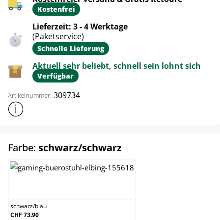
Kostenfrei
Lieferzeit: 3 - 4 Werktage
(Paketservice)
Schnelle Lieferung
Aktuell sehr beliebt, schnell sein lohnt sich
Verfügbar
309734
Artikelnummer:
Weitere Produktinformationen anzeigen
auswählen
Farbe:
schwarz/schwarz
schwarz/blau
schwarz
/
blau
CHF 73.90