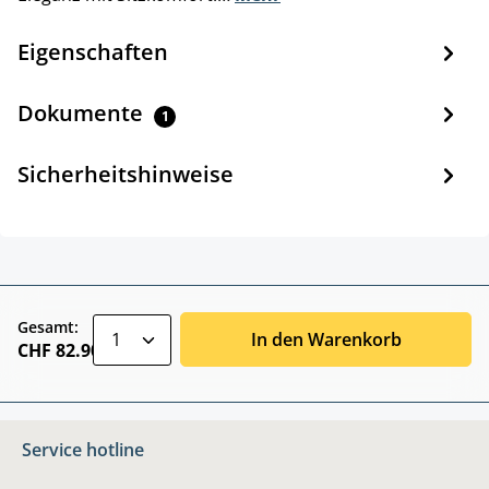
Eigenschaften
Dokumente
1
Sicherheitshinweise
zentheme.component.product.quantitySele
Gesamt:
In den Warenkorb
CHF 82.90
Service hotline