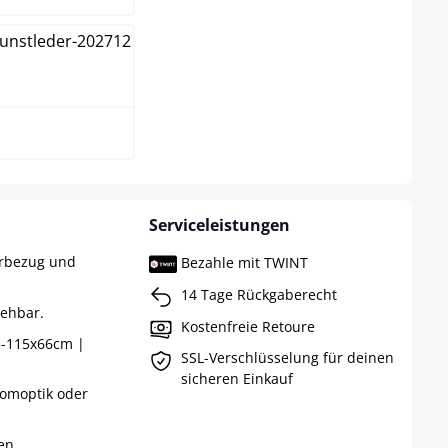
ß
Serviceleistungen
erbezug und
Bezahle mit TWINT
14 Tage Rückgaberecht
rehbar.
Kostenfreie Retoure
5-115x66cm |
SSL-Verschlüsselung für deinen
sicheren Einkauf
romoptik oder
en.