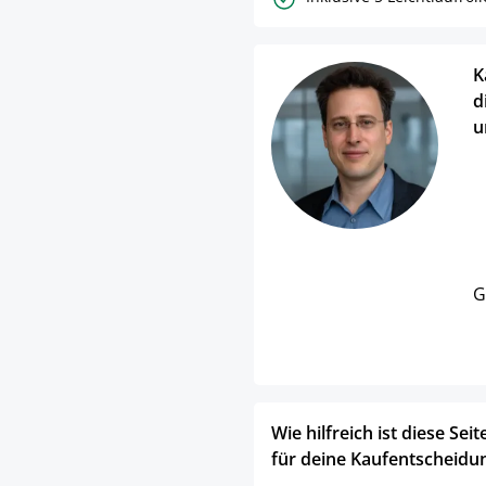
K
d
u
G
Wie hilfreich ist diese Seit
für deine Kaufentscheidu