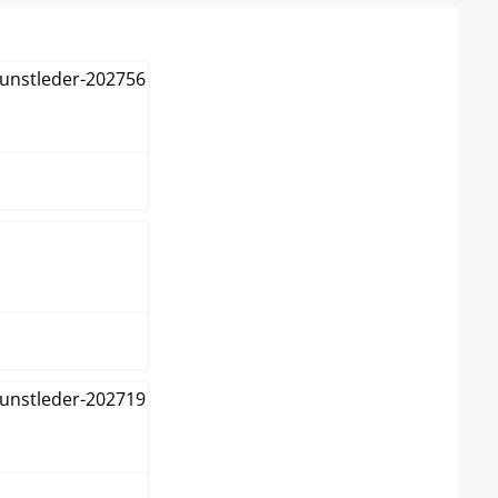
deauxrot
un
me