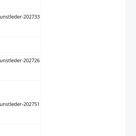
u
braun
nge