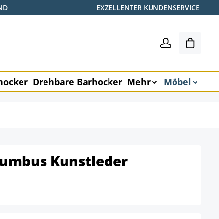
ND
EXZELLENTER KUNDENSERVICE
Warenk
hocker
Drehbare Barhocker
Mehr
Möbel
lumbus Kunstleder