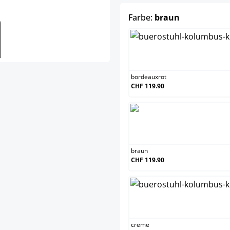
auswählen
Farbe:
braun
bor
bordeauxrot
CHF 119.90
bra
braun
CHF 119.90
cre
creme