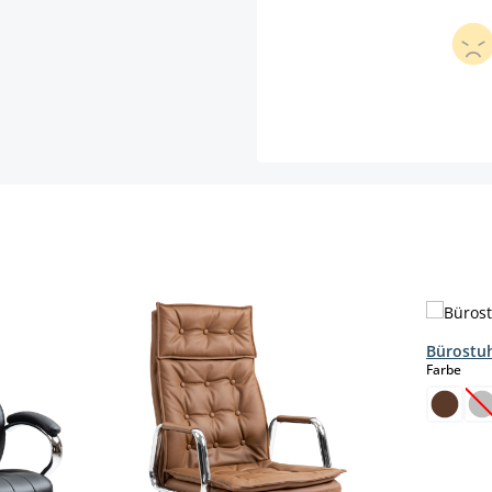
Bürostu
aus
Farbe
(