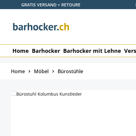
GRATIS VERSAND + RETOURE
 Hauptinhalt springen
Zur Suche springen
Zur Hauptnavigation springen
Home
Barhocker
Barhocker mit Lehne
Vers
Home
Möbel
Bürostühle