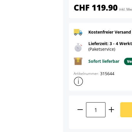
CHF 119.90
inkl. Mw
Kostenfreier Versand
Lieferzeit: 3 - 4 Werk
(Paketservice)
Sofort lieferbar
Ve
315644
Artikelnummer:
Weitere Produktinformatione
Produkt Anzahl: G