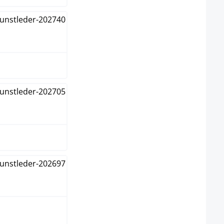
warz
warz/schwarz