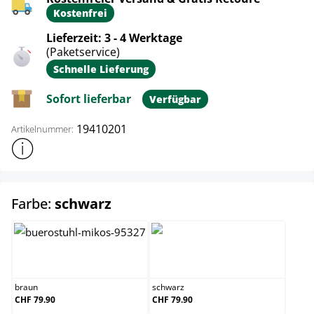
Kostenfrei
Lieferzeit: 3 - 4 Werktage
(Paketservice)
Schnelle Lieferung
Sofort lieferbar
Verfügbar
19410201
Artikelnummer:
Weitere Produktinformationen anzeigen
auswählen
Farbe:
schwarz
braun
schwarz
braun
schwarz
CHF 79.90
CHF 79.90