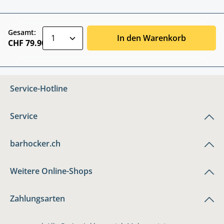
zentheme.component.product.quantitySele
Gesamt:
In den Warenkorb
CHF 79.90
Service-Hotline
Service
barhocker.ch
Weitere Online-Shops
Zahlungsarten