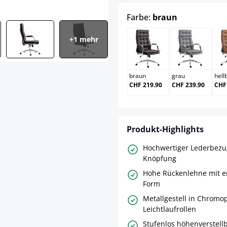
auswählen
Farbe:
braun
+1 mehr
braun
grau
braun
grau
hell
CHF 219.90
CHF 239.90
CHF
Produkt-Highlights
Hochwertiger Lederbezug
Knöpfung
Hohe Rückenlehne mit 
Form
Metallgestell in Chromop
Leichtlaufrollen
Stufenlos höhenverstellb