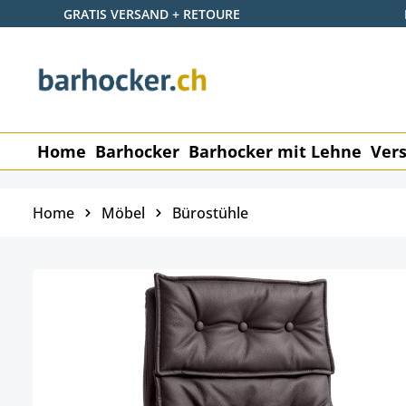
GRATIS VERSAND + RETOURE
 Hauptinhalt springen
Zur Suche springen
Zur Hauptnavigation springen
Home
Barhocker
Barhocker mit Lehne
Vers
Home
Möbel
Bürostühle