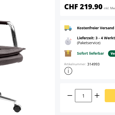
CHF 219.90
inkl. Mw
Kostenfreier Versand
Lieferzeit: 3 - 4 Werk
(Paketservice)
Sofort lieferbar
Ve
314993
Artikelnummer:
Weitere Produktinformatione
Produkt Anzahl: G