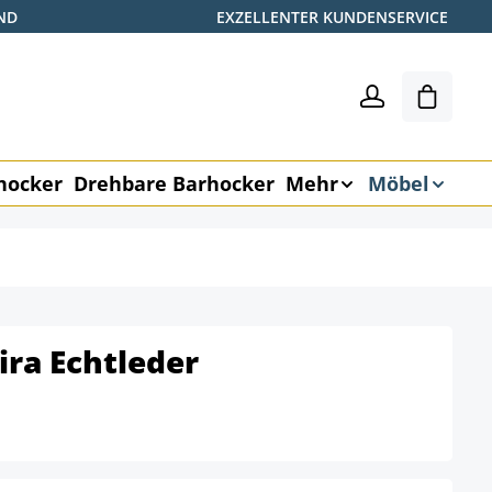
ND
EXZELLENTER KUNDENSERVICE
Warenk
hocker
Drehbare Barhocker
Mehr
Möbel
ira Echtleder