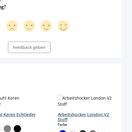
ng?
Feedback geben
l Keren Echtleder
Arbeitshocker London V2
wählen
Stoff
auswählen
Farbe
.)