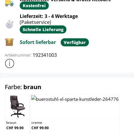
Kostenfrei
Lieferzeit: 3 - 4 Werktage
(Paketservice)
Schnelle Lieferung
Sofort lieferbar
Verfügbar
192341003
Artikelnummer:
Weitere Produktinformationen anzeigen
auswählen
Farbe:
braun
braun
creme
braun
creme
CHF 99.90
CHF 99.90