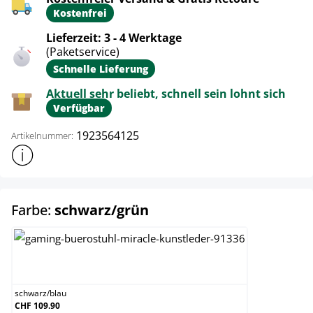
Kostenfrei
Lieferzeit: 3 - 4 Werktage
(Paketservice)
Schnelle Lieferung
Aktuell sehr beliebt, schnell sein lohnt sich
Verfügbar
1923564125
Artikelnummer:
Weitere Produktinformationen anzeigen
auswählen
Farbe:
schwarz/grün
schwarz/blau
schwarz
/
blau
CHF 109.90