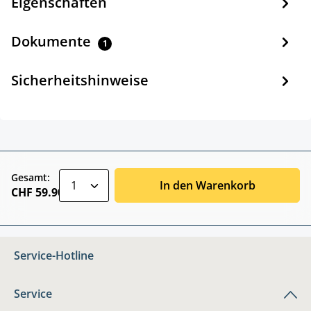
Eigenschaften
Dokumente
1
Sicherheitshinweise
zentheme.component.product.quantitySele
Gesamt:
In den Warenkorb
CHF 59.90
Service-Hotline
Service