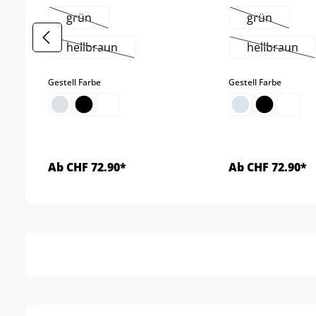
grün
grün
(Diese Option ist zurzeit nicht verfügbar.)
(Diese Optio
hellbraun
hellbraun
(Diese Option ist zurzeit nicht verfügbar.)
(Diese Op
auswählen
auswäh
Gestell Farbe
Gestell Farbe
Ab CHF 72.90*
Ab CHF 72.90*
Details
Detai