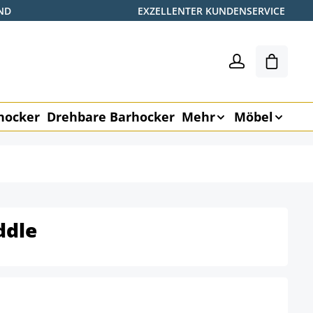
ND
EXZELLENTER KUNDENSERVICE
Warenk
hocker
Drehbare Barhocker
Mehr
Möbel
ddle