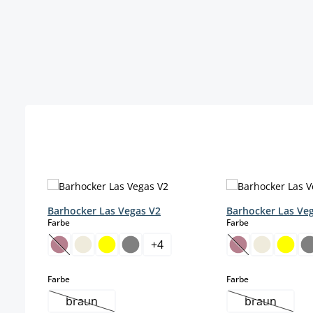
Produktgalerie überspringen
Barhocker Las Vegas V2
Barhocker Las Ve
auswählen
auswählen
Farbe
Farbe
+
4
(Diese Option ist zurzeit nicht verfügbar.)
(Diese Option is
auswählen
auswählen
Farbe
Farbe
braun
braun
(Diese Option ist zurzeit nicht verfügbar.)
(Diese Opti