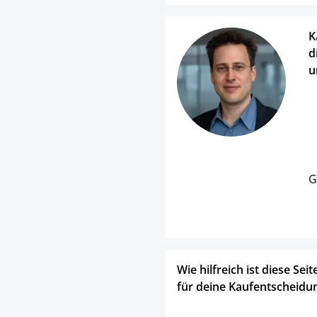
K
d
u
G
Wie hilfreich ist diese Seit
für deine Kaufentscheidu