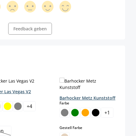
Feedback geben
r Las Vegas V2
wählen
Barhocker Metz Kunststoff
auswählen
Farbe
+
4
 Option ist zurzeit nicht verfügbar.)
+
1
wählen
auswählen
Gestell Farbe
un
Diese Option ist zurzeit nicht verfügbar.)