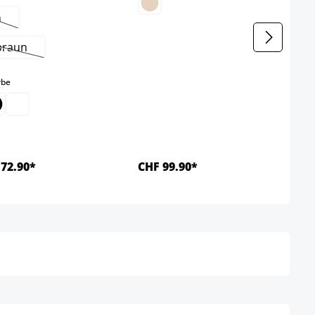
n
iese Option ist zurzeit nicht verfügbar.)
braun
(Diese Option ist zurzeit nicht verfügbar.)
auswählen
rbe
72.90*
CHF 99.90*
Details
Details