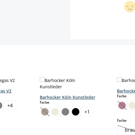
gas V2
Barhocke
aus
Farbe
Barhocker Köln Kunstleder
auswählen
Farbe
+
4
t zurzeit nicht verfügbar.)
(Diese
+
1
(Diese Option ist zurzeit nicht verfügbar.)
aus
Farbe
bra
on ist zurzeit nicht verfügbar.)
(