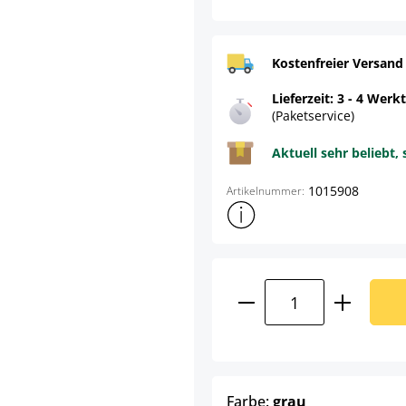
Kostenfreier Versand
Lieferzeit: 3 - 4 Werk
(Paketservice)
Aktuell sehr beliebt, 
1015908
Artikelnummer:
Weitere Produktinformatione
Produkt Anzahl: G
auswählen
Farbe:
grau