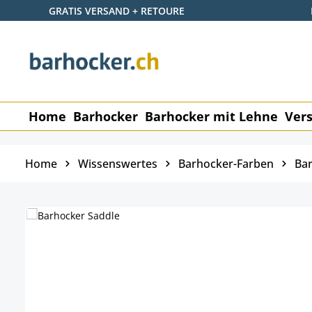
GRATIS VERSAND + RETOURE
 Hauptinhalt springen
Zur Suche springen
Zur Hauptnavigation springen
Home
Barhocker
Barhocker mit Lehne
Vers
Home
Wissenswertes
Barhocker-Farben
Bar