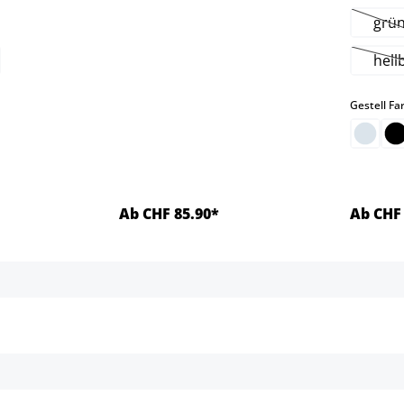
grü
n ist zurzeit nicht verfügbar.)
(D
hell
tion ist zurzeit nicht verfügbar.)
len
Gestell Fa
Ab CHF 85.90*
Ab CHF 
ls
Details