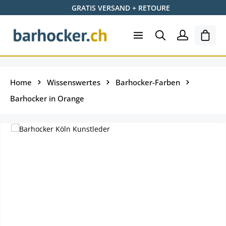
GRATIS VERSAND + RETOURE
Zum Hauptinhalt springen
Ware
Home
Wissenswertes
Barhocker-Farben
Barhocker in Orange