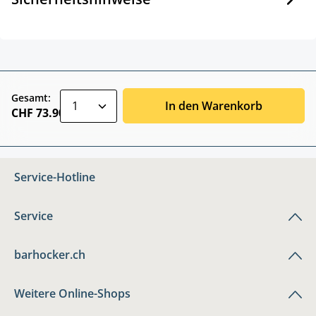
zentheme.component.product.quantitySele
Gesamt:
In den Warenkorb
CHF 73.90
Service-Hotline
Service
barhocker.ch
Weitere Online-Shops