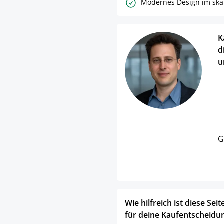
Modernes Design im skan
K
d
u
G
Wie hilfreich ist diese Seit
für deine Kaufentscheidu