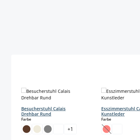
Produktgalerie überspringen
Besucherstuhl Calais
Esszimmerstuhl C
Drehbar Rund
Kunstleder
auswählen
auswählen
Farbe
Farbe
+
1
(Diese Option is