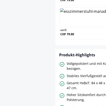
CHF 79.90
we
weiß
CHF 79.90
Produkt-Highlights
Vollgepolstert und mit K
bezogen.
Stabiles Vierfußgestell 
Gesamt HxBxT: 84 x 48 x 
47 cm.
Hoher Sitzkomfort durch
Polsterung.