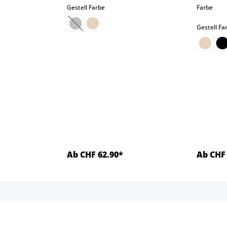
auswählen
aus
Gestell Farbe
Farbe
len
Gestell Fa
(Diese Option ist zurzeit nicht verfügbar.)
Ab CHF 62.90*
Ab CHF 
ls
Details