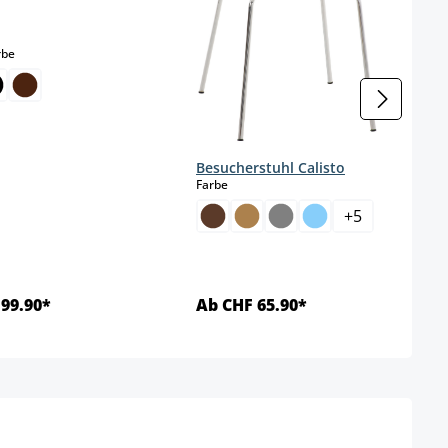
wählen
auswählen
rbe
Besucherstuhl Calisto
auswählen
Farbe
+
5
99.90*
Ab CHF 65.90*
Details
Details