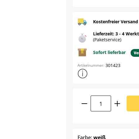
Kostenfreier Versand
Lieferzeit: 3 - 4 Werk
(Paketservice)
Sofort lieferbar
Ve
301423
Artikelnummer:
Weitere Produktinformatione
Produkt Anzahl: G
auswählen
Farbe:
weiß