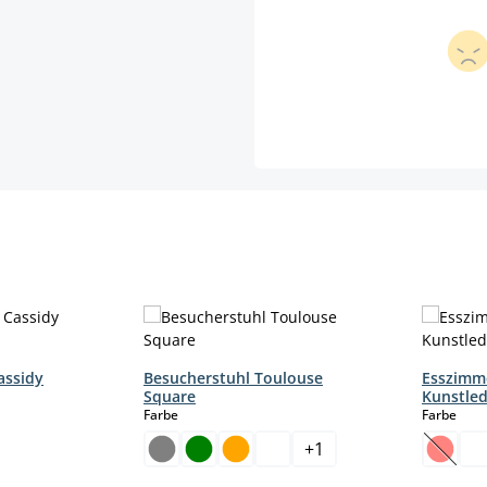
assidy
Besucherstuhl Toulouse
Esszimme
Square
Kunstled
auswählen
aus
Farbe
Farbe
+
1
t zurzeit nicht verfügbar.)
(Diese