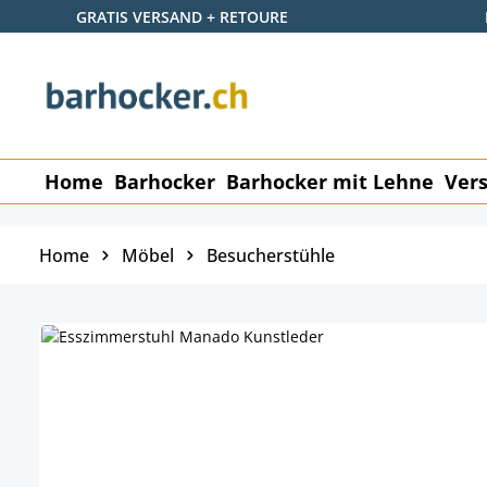
GRATIS VERSAND + RETOURE
 Hauptinhalt springen
Zur Suche springen
Zur Hauptnavigation springen
Home
Barhocker
Barhocker mit Lehne
Vers
Home
Möbel
Besucherstühle