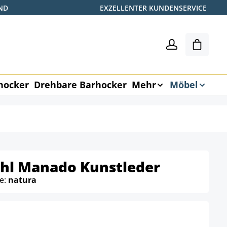
ND
EXZELLENTER KUNDENSERVICE
Warenk
hocker
Drehbare Barhocker
Mehr
Möbel
hl Manado Kunstleder
be:
natura