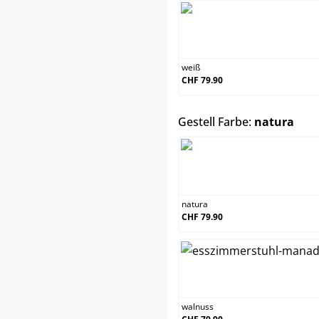
we
weiß
CHF 79.90
aus
Gestell Farbe:
natura
na
natura
CHF 79.90
wa
walnuss