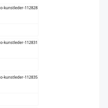
aun
au
hwarz