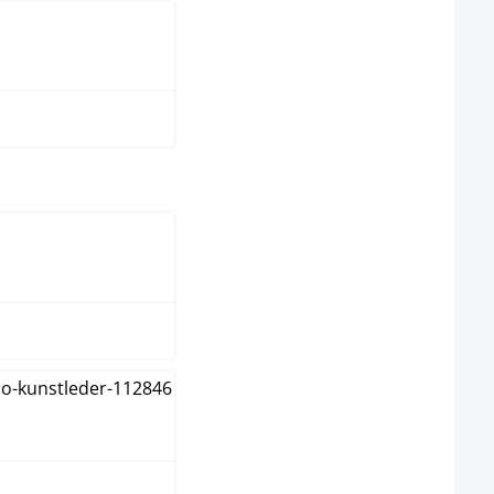
iß
wählen
tura
lnuss