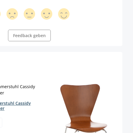
Feedback geben
rstuhl Cassidy
er
wählen
 Option ist zurzeit nicht verfügbar.)