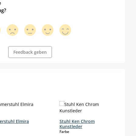
e
ng?
Feedback geben
rstuhl Elmira
Stuhl Ken Chrom
Kunstleder
wählen
auswählen
Farbe