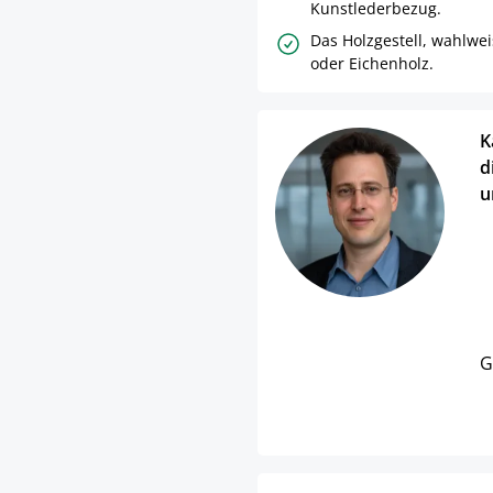
Kunstlederbezug.
Das Holzgestell, wahlwe
oder Eichenholz.
K
d
u
G