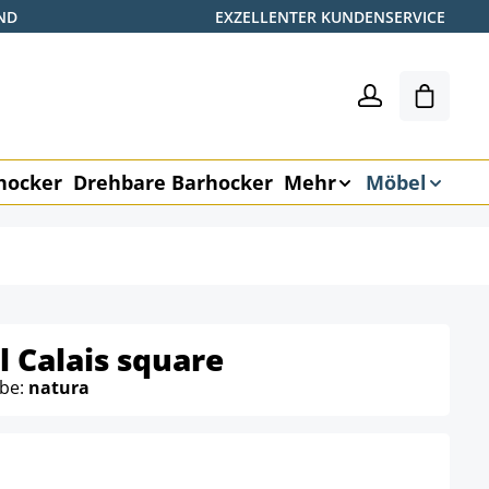
ND
EXZELLENTER KUNDENSERVICE
Warenk
hocker
Drehbare Barhocker
Mehr
Möbel
 Calais square
rbe:
natura