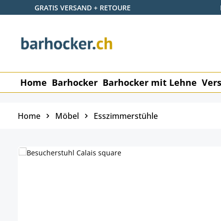
GRATIS VERSAND + RETOURE
 Hauptinhalt springen
Zur Suche springen
Zur Hauptnavigation springen
Home
Barhocker
Barhocker mit Lehne
Vers
Home
Möbel
Esszimmerstühle