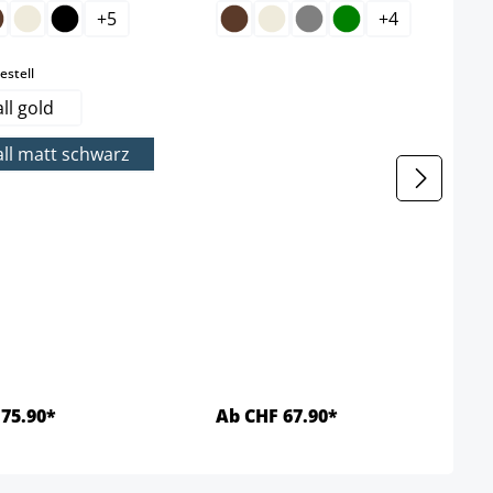
+
5
+
4
auswählen
estell
ll gold
ll matt schwarz
75.90*
Ab CHF 67.90*
Details
Details