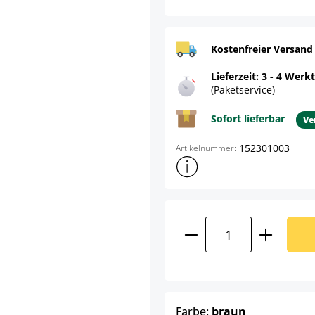
Kostenfreier Versand
Lieferzeit: 3 - 4 Werk
(Paketservice)
Sofort lieferbar
Ve
152301003
Artikelnummer:
Weitere Produktinformatione
Produkt Anzahl: G
auswählen
Farbe:
braun