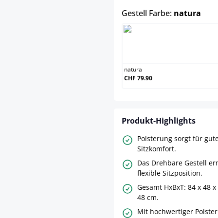
aus
Gestell Farbe:
natura
natura
natura
CHF 79.90
Produkt-Highlights
Polsterung sorgt für gut
Sitzkomfort.
Das Drehbare Gestell er
flexible Sitzposition.
Gesamt HxBxT: 84 x 48 x
48 cm.
Mit hochwertiger Polste