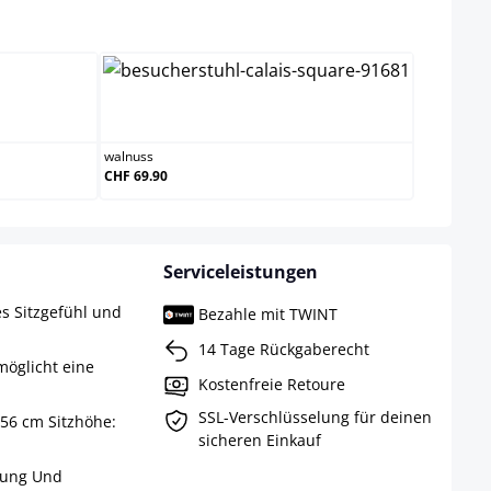
wählen
walnuss
walnuss
CHF 69.90
Serviceleistungen
es Sitzgefühl und
Bezahle mit TWINT
14 Tage Rückgaberecht
möglicht eine
Kostenfreie Retoure
SSL-Verschlüsselung für deinen
 56 cm Sitzhöhe:
sicheren Einkauf
rung Und