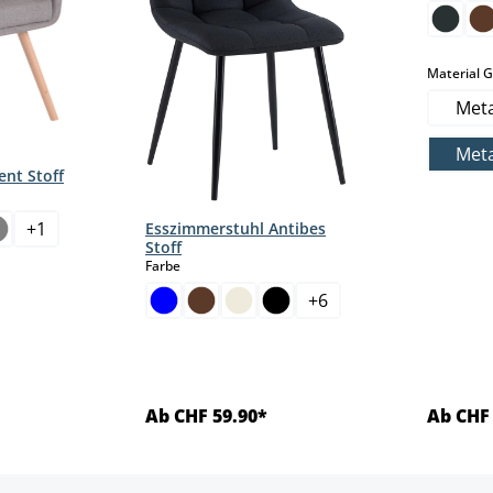
Material G
Meta
Meta
nt Stoff
+
1
Esszimmerstuhl Antibes
Stoff
auswählen
Farbe
len
+
6
Ab CHF 59.90*
Ab CHF 
ls
Details