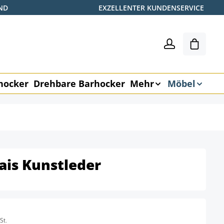
ND
EXZELLENTER KUNDENSERVICE
Warenk
hocker
Drehbare Barhocker
Mehr
Möbel
ais Kunstleder
St.