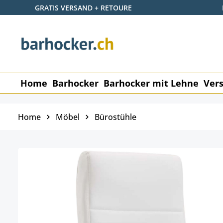
GRATIS VERSAND + RETOURE
 Hauptinhalt springen
Zur Suche springen
Zur Hauptnavigation springen
Home
Barhocker
Barhocker mit Lehne
Vers
Home
Möbel
Bürostühle