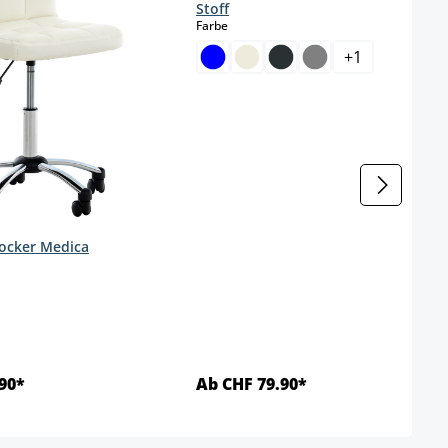
Stoff
auswählen
Farbe
+
1
gbar.)
ocker Medica
wählen
90*
Ab CHF 79.90*