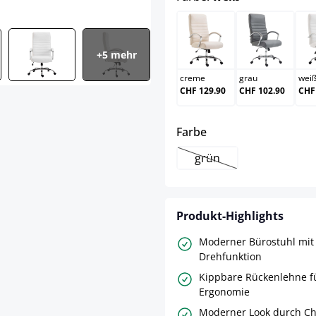
creme
grau
+5 mehr
creme
grau
wei
CHF 129.90
CHF 102.90
CHF
auswählen
Farbe
grün
(Diese Option ist zurzei
Produkt-Highlights
Moderner Bürostuhl mit
Drehfunktion
Kippbare Rückenlehne f
Ergonomie
Moderner Look durch C