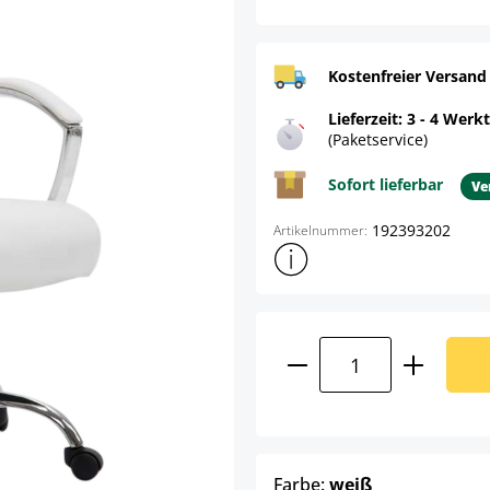
Kostenfreier Versand
Lieferzeit: 3 - 4 Werk
(Paketservice)
Sofort lieferbar
Ve
192393202
Artikelnummer:
Weitere Produktinformatione
Produkt Anzahl: G
auswählen
Farbe:
weiß