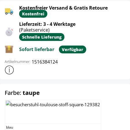
Kostenfreier Versand & Gratis Retoure
Kostenfrei
Lieferzeit: 3 - 4 Werktage
(Paketservice)
Schnelle Lieferung
Sofort lieferbar
Verfügbar
1516384124
Artikelnummer:
Weitere Produktinformationen anzeigen
auswählen
Farbe:
taupe
blau
blau