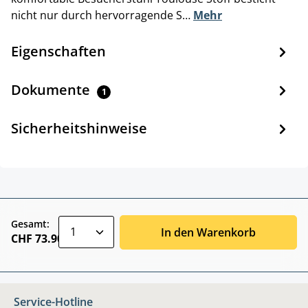
nicht nur durch hervorragende S…
Mehr
Eigenschaften
Dokumente
1
Sicherheitshinweise
zentheme.component.product.quantitySele
Gesamt:
In den Warenkorb
CHF 73.90
Service-Hotline