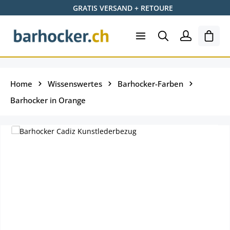
GRATIS VERSAND + RETOURE
Zum Hauptinhalt springen
Shopp
Home
Wissenswertes
Barhocker-Farben
Barhocker in Orange