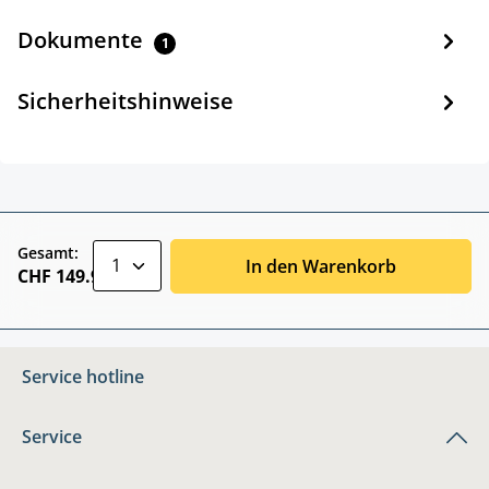
Dokumente
1
Sicherheitshinweise
zentheme.component.product.quantitySele
Gesamt:
In den Warenkorb
CHF 149.90
Service hotline
Service