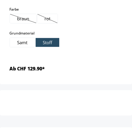
auswählen
Farbe
braun
rot
(Diese Option ist zurzeit nicht verfügbar.)
(Diese Option ist zurzeit nicht verfügbar.)
auswählen
Grundmaterial
Samt
Stoff
Ab CHF 129.90*