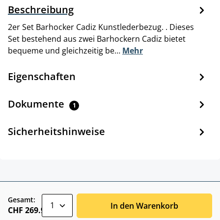
Beschreibung
2er Set Barhocker Cadiz Kunstlederbezug. . Dieses
Set bestehend aus zwei Barhockern Cadiz bietet
bequeme und gleichzeitig be…
Mehr
Eigenschaften
Dokumente
1
Sicherheitshinweise
zentheme.component.product.quantitySele
Gesamt:
In den Warenkorb
CHF 269.90