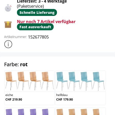
Lieferzeit: 3 - 4 Werktage
(Paketservice)
Schnelle Lieferung
Nur noch 7 Artikel verfügbar
Fast ausverkauft
152677805
Artikelnummer:
Weitere Produktinformationen anzeigen
auswählen
Farbe:
rot
eiche
hellblau
eiche
hellblau
CHF 219.90
CHF 179.90