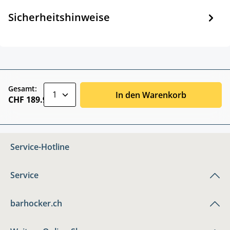
Sicherheitshinweise
zentheme.component.product.quantitySele
Gesamt:
In den Warenkorb
CHF 189.90
Service-Hotline
Service
barhocker.ch