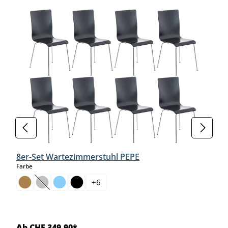
Produktgalerie überspringen
8er-Set Wartezimmerstuhl PEPE
auswählen
Farbe
+
6
(Diese Option ist zurzeit nicht verfügbar.)
Ab CHF 349.90*