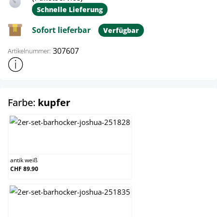
Schnelle Lieferung
Sofort lieferbar
Verfügbar
307607
Artikelnummer:
Weitere Produktinformationen anzeigen
auswählen
Farbe:
kupfer
antik weiß
antik weiß
CHF 89.90
gold