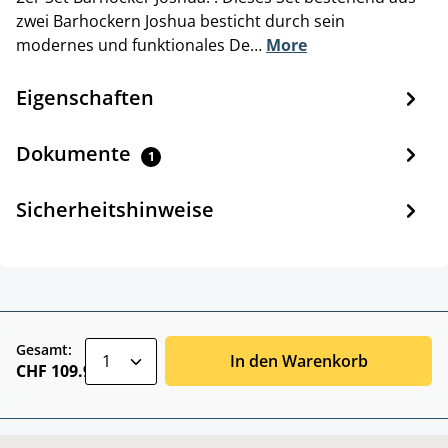
zwei Barhockern Joshua besticht durch sein
modernes und funktionales De…
More
Eigenschaften
Dokumente
1
Sicherheitshinweise
zentheme.component.product.quantitySele
Gesamt:
In den Warenkorb
CHF 109.90