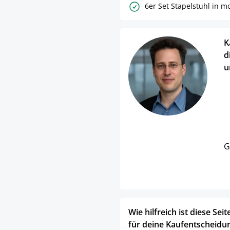
6er Set Stapelstuhl in 
K
d
u
G
Wie hilfreich ist diese Seit
für deine Kaufentscheidu