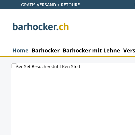
GRATIS VERSAND + RETOURE
 Hauptinhalt springen
Zur Suche springen
Zur Hauptnavigation springen
Home
Barhocker
Barhocker mit Lehne
Vers