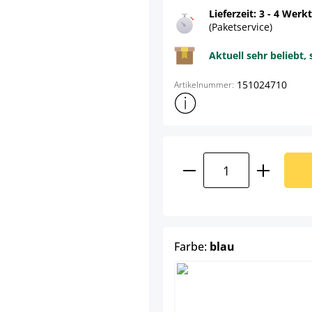
Lieferzeit: 3 - 4 Werk
(Paketservice)
Aktuell sehr beliebt, 
151024710
Artikelnummer:
Weitere Produktinformatione
Produkt Anzahl: G
auswählen
Farbe:
blau
blau