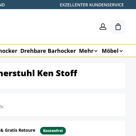
ND
EXZELLENTER KUNDENSERVICE
Warenk
hocker
Drehbare Barhocker
Mehr
Möbel
herstuhl Ken Stoff
St.
 & Gratis Retoure
Kostenfrei