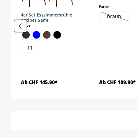
auswählen
Farbe
4er Set Esszimmerstühle
braun
(Diese Opti
Antibes Samt
auswählen
Farbe
+
11
Ab CHF 145.90*
Ab CHF 109.90*
Details
Detai