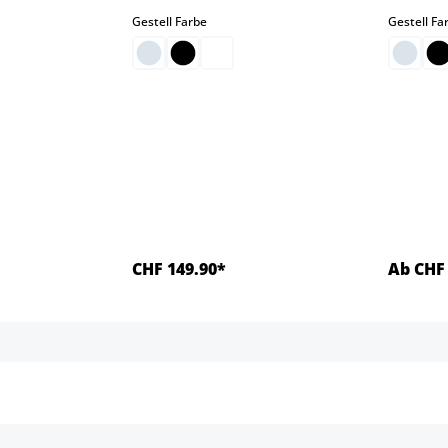
auswählen
Gestell Farbe
Gestell Fa
on ist zurzeit nicht verfügbar.)
CHF 149.90*
Ab CHF 
ls
Details