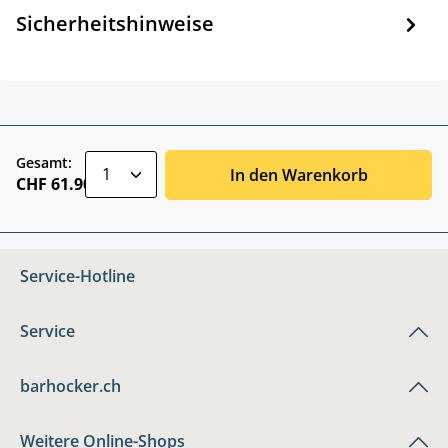
Sicherheitshinweise
zentheme.component.product.quantitySele
Gesamt:
In den Warenkorb
CHF 61.90
Service-Hotline
Service
barhocker.ch
Weitere Online-Shops