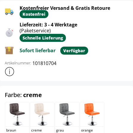
Kostenfreier Versand & Gratis Retoure
Kostenfrei
Lieferzeit: 3 - 4 Werktage
(Paketservice)
Schnelle Lieferung
Sofort lieferbar
Verfügbar
101810704
Artikelnummer:
Weitere Produktinformationen anzeigen
auswählen
Farbe:
creme
braun
creme
grau
orange
braun
creme
grau
orange