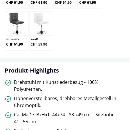
CHF 61.90
CHF 61.90
CHF 61.90
CHF 61.90
schwarz
weiß
schwarz
weiß
CHF 61.90
CHF 59.90
Produkt-Highlights
Drehstuhl mit Kunstlederbezug - 100%
Polyurethan.
Höhenverstellbares, drehbares Metallgestell in
Chromoptik.
Ca. Maße: BxHxT: 44x74 - 88 x49 cm | Sitzhöhe:
41 - 55 cm.