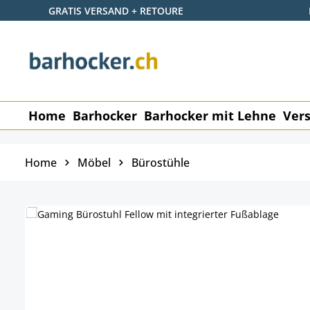
GRATIS VERSAND + RETOURE
 Hauptinhalt springen
Zur Suche springen
Zur Hauptnavigation springen
Home
Barhocker
Barhocker mit Lehne
Vers
Home
Möbel
Bürostühle