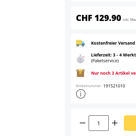
CHF 129.90
inkl. Mw
Kostenfreier Versand
Lieferzeit: 3 - 4 Werk
(Paketservice)
Nur noch 3 Artikel v
191521010
Artikelnummer:
Weitere Produktinformatione
Produkt Anzahl: G