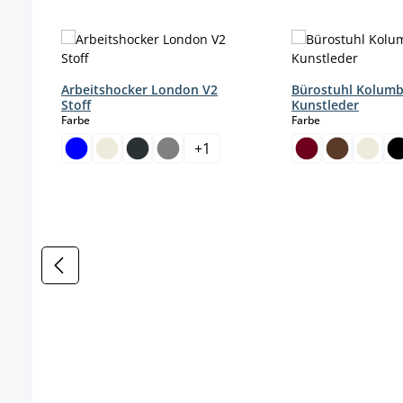
Produktgalerie überspringen
Arbeitshocker London V2
Bürostuhl Kolum
Stoff
Kunstleder
auswählen
auswählen
Farbe
Farbe
+
1