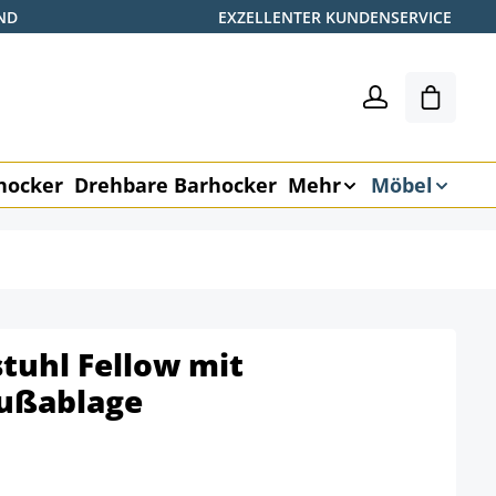
ND
EXZELLENTER KUNDENSERVICE
Shoppin
hocker
Drehbare Barhocker
Mehr
Möbel
tuhl Fellow mit
Fußablage