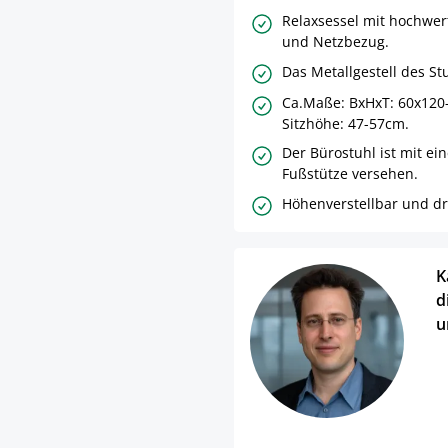
Relaxsessel mit hochwer
und Netzbezug.
Das Metallgestell des Stu
Ca.Maße: BxHxT: 60x120
Sitzhöhe: 47-57cm.
Der Bürostuhl ist mit ei
Fußstütze versehen.
Höhenverstellbar und d
K
d
u