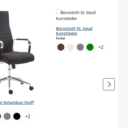
Bürostuhl XL Vaud
Kunstleder
auswählen
Farbe
+
2
l Kolumbus Stoff
wählen
+
2