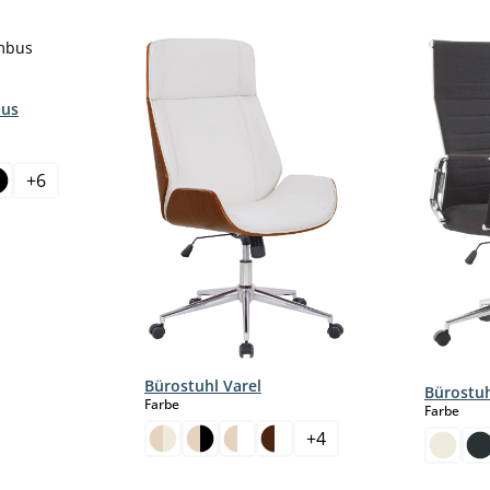
bus
+
6
Bürostuhl Varel
Bürostuh
auswählen
Farbe
aus
Farbe
+
4