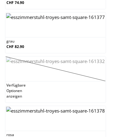
CHF 74.90
grau
grau
CHF 82.90
pink
(Diese Option ist zurzeit nicht verfügbar.)
Verfügbare
Optionen
anzeigen
rosa
rosa