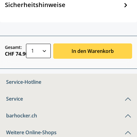
Sicherheitshinweise
zentheme.component.product.quantitySele
Gesamt:
In den Warenkorb
CHF 74.90
Service-Hotline
Service
barhocker.ch
Weitere Online-Shops