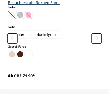
Besucherstuhl Borneo Samt
auswählen
Farbe
(Diese Option ist zurzeit nicht verfügbar.)
(Diese Option ist zurzeit nicht verfügbar.)
(Diese Option ist zurzeit nicht verfügbar.)
auswählen
Farbe
braun
dunkelgrau
auswählen
Gestell Farbe
Ab CHF 71.90*