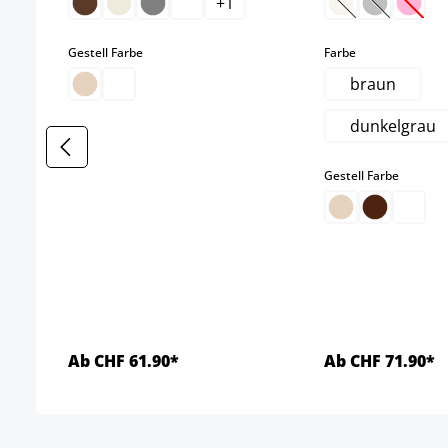
+
1
(Diese Option is
(Diese Opti
(Diese
auswählen
auswählen
Gestell Farbe
Farbe
braun
dunkelgrau
auswäh
Gestell Farbe
Ab CHF 61.90*
Ab CHF 71.90*
Details
Detai