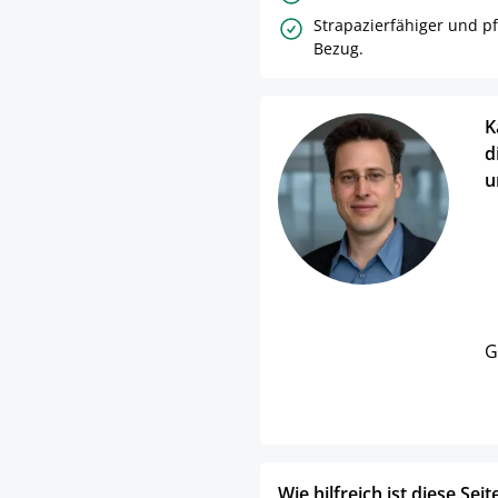
Strapazierfähiger und pf
Bezug.
K
d
u
G
Wie hilfreich ist diese Seit