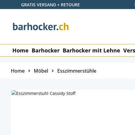
GRATIS VERSAND + RETOURE
 Hauptinhalt springen
Zur Suche springen
Zur Hauptnavigation springen
Home
Barhocker
Barhocker mit Lehne
Vers
Home
Möbel
Esszimmerstühle