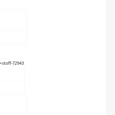
swählen
rz