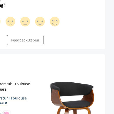
ng?
Feedback geben
stuhl Toulouse
uare
wählen