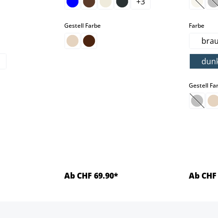
+
3
t zurzeit nicht verfügbar.)
on ist zurzeit nicht verfügbar.)
 Option ist zurzeit nicht verfügbar.)
(Diese
(
auswählen
aus
Gestell Farbe
Farbe
bra
dun
len
Gestell Fa
(Diese
Ab CHF 69.90*
Ab CHF 
ls
Details