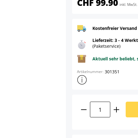
CHF 99.90
inkl. MwSt.
Kostenfreier Versand
Lieferzeit: 3 - 4 Werk
(Paketservice)
Aktuell sehr beliebt, 
301351
Artikelnummer:
Weitere Produktinformatione
Produkt Anzahl: G