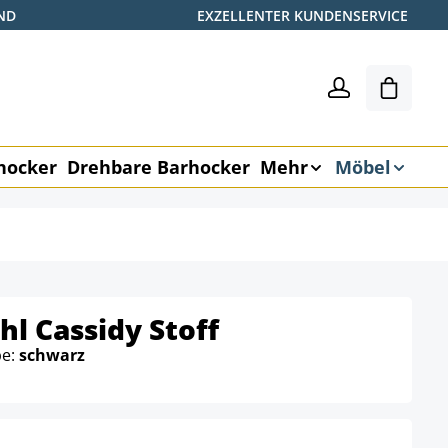
ND
EXZELLENTER KUNDENSERVICE
Warenk
hocker
Drehbare Barhocker
Mehr
Möbel
l Cassidy Stoff
be:
schwarz