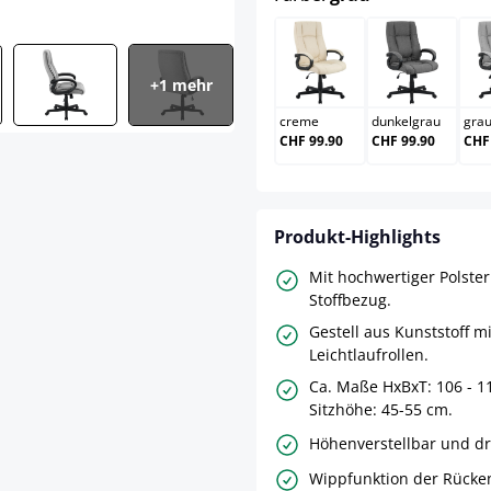
creme
dunkelgr
+1 mehr
creme
dunkelgrau
gra
CHF 99.90
CHF 99.90
CHF
Produkt-Highlights
Mit hochwertiger Polste
Stoffbezug.
Gestell aus Kunststoff mi
Leichtlaufrollen.
Ca. Maße HxBxT: 106 - 11
Sitzhöhe: 45-55 cm.
Höhenverstellbar und d
Wippfunktion der Rücke