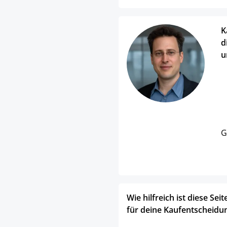
K
d
u
G
Wie hilfreich ist diese Seit
für deine Kaufentscheidu