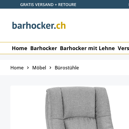
GRATIS VERSAND + RETOURE
 Hauptinhalt springen
Zur Suche springen
Zur Hauptnavigation springen
Home
Barhocker
Barhocker mit Lehne
Vers
Home
Möbel
Bürostühle