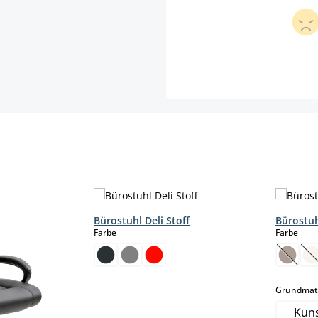
Bürostuhl Deli Stoff
Bürostuh
auswählen
aus
Farbe
Farbe
r.)
(Diese
(
Grundmate
Kuns