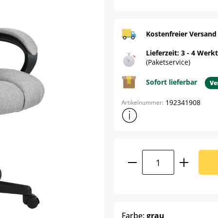
Kostenfreier Versand
Lieferzeit: 3 - 4 Werk
(Paketservice)
Sofort lieferbar
Ve
192341908
Artikelnummer:
Weitere Produktinformatione
Produkt Anzahl: G
auswählen
Farbe:
grau