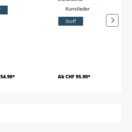
Kunstleder
f
Stoff
54.90*
Ab CHF 95.90*
Details
Details