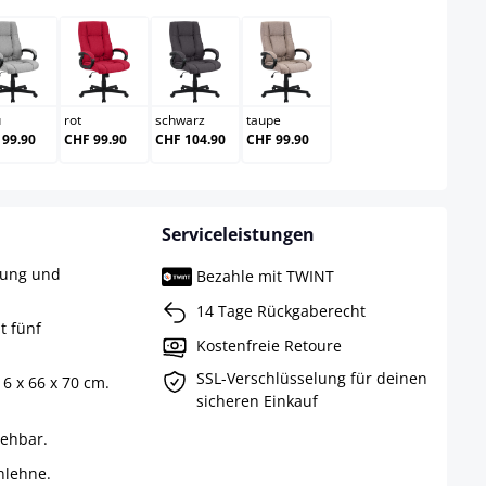
au
grau
rot
schwarz
taupe
u
rot
schwarz
taupe
 99.90
CHF 99.90
CHF 104.90
CHF 99.90
Serviceleistungen
rung und
Bezahle mit TWINT
14 Tage Rückgaberecht
t fünf
Kostenfreie Retoure
SSL-Verschlüsselung für deinen
6 x 66 x 70 cm.
sicheren Einkauf
rehbar.
nlehne.