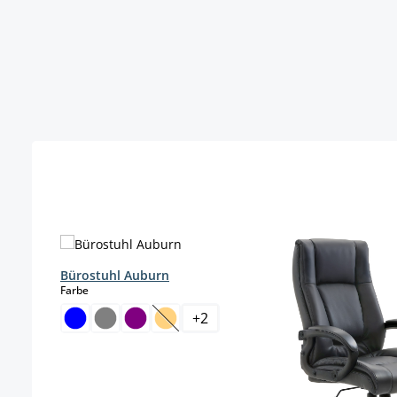
Produktgalerie überspringen
Bürostuhl Auburn
auswählen
Farbe
+
2
(Diese Option ist zurzeit nicht verfügba