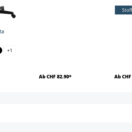
Stof
ta
+
1
Ab CHF 82.90*
Ab CHF 
ls
Details