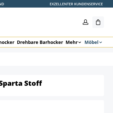
ND
EXZELLENTER KUNDENSERVICE
Warenk
hocker
Drehbare Barhocker
Mehr
Möbel
Sparta Stoff